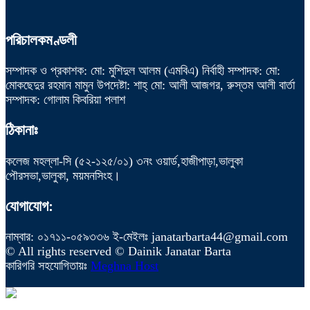
পরিচালকমণ্ডলী
সম্পাদক ও প্রকাশক: মো: মুশিদুল আলম (এমবিএ) নির্বাহী সম্পাদক: মো:
মোকছেদুর রহমান মামুন উপদেষ্টা: শাহ্ মো: আলী আজগর, রুস্তম আলী বার্তা
সম্পাদক: গোলাম কিবরিয়া পলাশ
ঠিকানাঃ
কলেজ মহল্লা-সি (৫২-১২৫/০১) ৩নং ওয়ার্ড,হাজীপাড়া,ভালুকা
পৌরসভা,ভালুকা, ময়মনসিংহ।
যোগাযোগ:
নাম্বার: ০১৭১১-০৫৯৩৩৬ ই-মেইলঃ janatarbarta44@gmail.com
© All rights reserved © Dainik Janatar Barta
কারিগরি সহযোগিতায়ঃ
Meghna Host