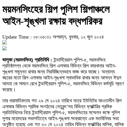
ময়মনসিংহের শিল্প পুলিশ শিল্পাঞ্চলে
আইন-শৃঙ্খলা রক্ষায় বদ্ধপরিকর
Update Time : ০৮:২৬:৩১ অপরাহ্ন, বুধবার, ১২ জুন ২০২৪
ভালুকা (ময়মনসিংহ) প্রতিনিধি :
ইন্ডাস্ট্রিয়াল পুলিশ-৫, ময়মনসিংহ
প্রতিষ্ঠালগ্ন থেকে ময়মনসিংহ শিল্প এলাকার বিভিন্ন শিল্প কারখানার আইন-
শৃঙ্খলা সমুন্নত রাখার জন্য নিরবিচ্ছিন্নভাবে কাজ করে যাচ্ছে। অন্যান্য
বছরের মতো শিল্প এলাকার আইন-শৃঙ্খলা স্বাভাবিক রাখার জন্য আসন্ন ঈদুল
আযহা কে সামনে রেখে ইন্ডস্ট্রিয়াল পুলিশ-৫, ময়মনসিংহ বিভিন্ন কর্মসূচি গ্রহণ
করেছে।
তার ধারাবাহিকতায় গত ২৯ মে ২০২৪ তারিখে অত্র ইউনিটের আওতাধীন শিল্প
এলাকার বিভিন্ন শ্রমিক সংগঠনের নেতৃবৃন্দ’সহ বিভিন্ন ফ্যাক্টরির শ্রমিক
প্রতিনিধিদের নিয়ে ইন্ডাস্ট্রিয়াল পুলিশ-৫, ময়মনসিংহের সম্মেলন কক্ষে পুলিশ
সুপার মহোদয়ের সভাপতিত্বে আইন-শৃঙ্খলা সংক্রান্তে এক মতবিনিময় সভা
অনুষ্ঠিত হয়েছে এবং গত ৩০ মে ২০২৪ তারিখ বিভিন্ন ফ্যাক্টরির মালিক, মালিক