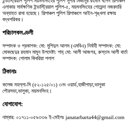
ইন্ডাস্ট্রিয়াল পুলিশ ময়মনসিংহের পুলিশ সুপার মিজানুর রহমান বলেন শিল্পাঞ্চল
এলাকায় সার্বক্ষণিক ইন্ডাস্ট্রিয়াল পুলিশ-৫, ময়মনসিংহের গোয়েন্দা নজরদারি
অব্যাহত রাখা হয়েছে। শিল্পাঞ্চল পুলিশ শিল্পাঞ্চলে আইন-শৃঙ্খলা রক্ষায়
বদ্ধপরিকর।
পরিচালকমণ্ডলী
সম্পাদক ও প্রকাশক: মো: মুশিদুল আলম (এমবিএ) নির্বাহী সম্পাদক: মো:
মোকছেদুর রহমান মামুন উপদেষ্টা: শাহ্ মো: আলী আজগর, রুস্তম আলী বার্তা
সম্পাদক: গোলাম কিবরিয়া পলাশ
ঠিকানাঃ
কলেজ মহল্লা-সি (৫২-১২৫/০১) ৩নং ওয়ার্ড,হাজীপাড়া,ভালুকা
পৌরসভা,ভালুকা, ময়মনসিংহ।
যোগাযোগ:
নাম্বার: ০১৭১১-০৫৯৩৩৬ ই-মেইলঃ janatarbarta44@gmail.com