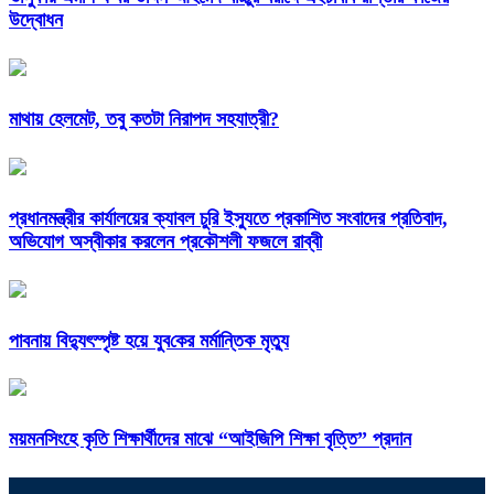
উদ্বোধন
মাথায় হেলমেট, তবু কতটা নিরাপদ সহযাত্রী?
প্রধানমন্ত্রীর কার্যালয়ের ক্যাবল চুরি ইস্যুতে প্রকাশিত সংবাদের প্রতিবাদ,
অভিযোগ অস্বীকার করলেন প্রকৌশলী ফজলে রাব্বী
পাবনায় বিদ্যুৎস্পৃষ্ট হয়ে যুব‌কের মর্মান্তিক মৃত্যু
ময়মনসিংহে কৃতি শিক্ষার্থীদের মাঝে “আইজিপি শিক্ষা বৃত্তি” প্রদান