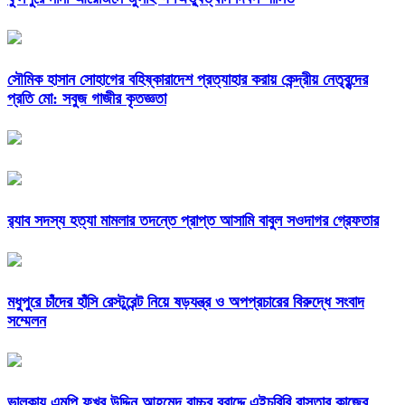
সৌমিক হাসান সোহাগের বহিষ্কারাদেশ প্রত্যাহার করায় কেন্দ্রীয় নেতৃবৃন্দের
প্রতি মো: সবুজ গাজীর কৃতজ্ঞতা
র‌্যাব সদস্য হত্যা মামলার তদন্তে প্রাপ্ত আসামি বাবুল সওদাগর গ্রেফতার
মধুপুরে চাঁদের হাঁসি রেস্টুরেন্ট নিয়ে ষড়যন্ত্র ও অপপ্রচারের বিরুদ্ধে সংবাদ
সম্মেলন
ভালুকায় এমপি ফখর উদ্দিন আহমেদ বাচ্চুর বরাদ্দে এইচবিবি রাস্তার কাজের