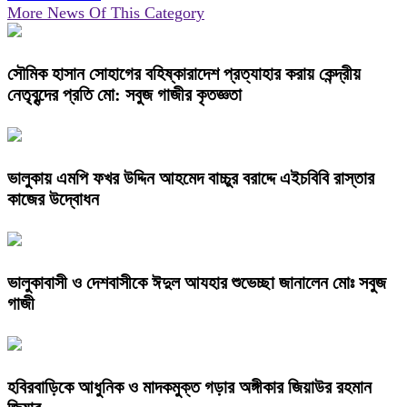
More News Of This Category
সৌমিক হাসান সোহাগের বহিষ্কারাদেশ প্রত্যাহার করায় কেন্দ্রীয়
নেতৃবৃন্দের প্রতি মো: সবুজ গাজীর কৃতজ্ঞতা
ভালুকায় এমপি ফখর উদ্দিন আহমেদ বাচ্চুর বরাদ্দে এইচবিবি রাস্তার
কাজের উদ্বোধন
ভালুকাবাসী ও দেশবাসীকে ঈদুল আযহার শুভেচ্ছা জানালেন মোঃ সবুজ
গাজী
হবিরবাড়িকে আধুনিক ও মাদকমুক্ত গড়ার অঙ্গীকার জিয়াউর রহমান