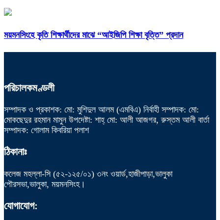
ময়মনসিংহে কৃতি শিক্ষার্থীদের মাঝে “আইজিপি শিক্ষা বৃত্তি” প্রদান
পরিচালকমণ্ডলী
সম্পাদক ও প্রকাশক: মো: মুশিদুল আলম (এমবিএ) নির্বাহী সম্পাদক: মো:
মোকছেদুর রহমান মামুন উপদেষ্টা: শাহ্ মো: আলী আজগর, রুস্তম আলী বার্তা
সম্পাদক: গোলাম কিবরিয়া পলাশ
ঠিকানাঃ
কলেজ মহল্লা-সি (৫২-১২৫/০১) ৩নং ওয়ার্ড,হাজীপাড়া,ভালুকা
পৌরসভা,ভালুকা, ময়মনসিংহ।
যোগাযোগ: