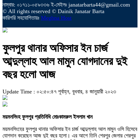
নাম্বার: ০১৭১১-০৫৯৩৩৬ ই-মেইলঃ janatarbarta44@gmail.com
© All rights reserved © Dainik Janatar Barta
কারিগরি সহযোগিতায়ঃ
Meghna Host
ফুলপুর থানার অফিসার ইন চার্জ
আব্দুল্লাহ আল মামুন যোগদানের দুই
বছর হলো আজ
Update Time : ০২:৫০:৪৭ পূর্বাহ্ন, বুধবার, ৪ জানুয়ারী ২০২৩
ময়মনসিংহ ফুলপুর প্রতিনিধি মোঃকামরুল ইসলাম খান
ময়মনসিংহের ফুলপুর থানার অফিসার ইন চার্জ আব্দুল্লাহ আল মামুন ওসি হিসেবে
যোগদান করেছেন আজ দুই বছর হলো। এর আগে তিনি শেরপুর জেলার শেরপুর