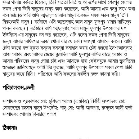
সদর থানায় কর্মরত ছিলেন, তিনি সততা নিতি ও আদর্শের সাথে শেরপুর জেলার
সকল পেশা জিবি মানুষের জন্য কাজ করেছেন, আমি আমার এক বন্ধু সাথে কথা
বলে জান্তে পারি ওসি আব্দুল্লাহ আল মামুন একজন সহজ সরল মানুষ তিনি
নিরহংকারী মানুষ। বর্তমানে ওসি আব্দুল্লাহ আল মামুন ফুলপুর থানার দায়িত্বে
পালন করছেন। বর্তমানে ওসি আব্দুল্লাহ আল মামুন ফুলপুর উপজেলার দশ
ইউনিয়ন এর মানুষের মন জয় করেছেন, ওসি বলেন সকল পেশা জিবি মানুষের
জন্য আমার অফিসের দরজা খোলা যার যে কোন সমস্যা আমাকে বলবেন আমি
চেষ্টা করবো যত দ্রুত সম্ভব সমস্যা সমাধান করার চেষ্টা করবো ইনশাআল্লাহ।
আজ আমার এবং আমার মেয়ের জন্মদিন আমি ফুলপুর বাসির কাছে আমার ও
আমার পরিবারের জন্য দোয়া চাই এবং আমাকে যারা ফেইসবুকে আমার জন্মদিনের
শুভেচ্ছা জানিয়েছেন আমি চির কৃতজ্ঞ, আমি ফুলপুর উপজেলা সকল পেশা জিবি
মানুষের কাছে রিনি। পরিশেষে আমি সকলের সর্বাঙ্গীন মঙ্গল কামনা করি।
পরিচালকমণ্ডলী
সম্পাদক ও প্রকাশক: মো: মুশিদুল আলম (এমবিএ) নির্বাহী সম্পাদক: মো:
মোকছেদুর রহমান মামুন উপদেষ্টা: শাহ্ মো: আলী আজগর, রুস্তম আলী বার্তা
সম্পাদক: গোলাম কিবরিয়া পলাশ
ঠিকানাঃ