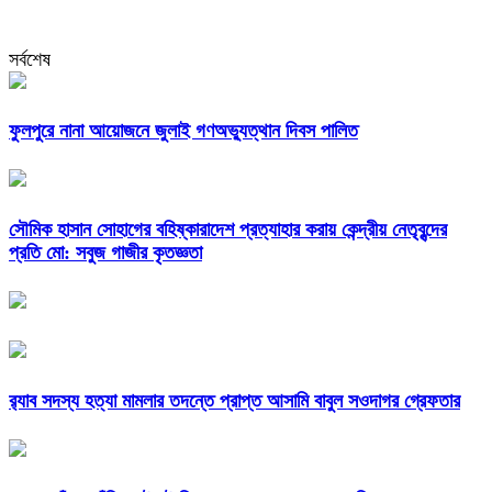
সর্বশেষ
ফুলপুরে নানা আয়োজনে জুলাই গণঅভ্যুত্থান দিবস পালিত
সৌমিক হাসান সোহাগের বহিষ্কারাদেশ প্রত্যাহার করায় কেন্দ্রীয় নেতৃবৃন্দের
প্রতি মো: সবুজ গাজীর কৃতজ্ঞতা
র‌্যাব সদস্য হত্যা মামলার তদন্তে প্রাপ্ত আসামি বাবুল সওদাগর গ্রেফতার