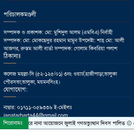
সম্মেলন
পরিচালকমণ্ডলী
ভালুকায় এমপি ফখর উদ্দিন আহমেদ
৬
বাচ্চুর বরাদ্দে এইচবিবি রাস্তার কাজের
উদ্বোধন
সম্পাদক ও প্রকাশক: মো: মুশিদুল আলম (এমবিএ) নির্বাহী
সম্পাদক: মো: মোকছেদুর রহমান মামুন উপদেষ্টা: শাহ্ মো: আলী
মাথায় হেলমেট, তবু কতটা নিরাপদ
আজগর, রুস্তম আলী বার্তা সম্পাদক: গোলাম কিবরিয়া পলাশ
৭
সহযাত্রী?
ঠিকানাঃ
প্রধানমন্ত্রীর কার্যালয়ের ক্যাবল চুরি
কলেজ মহল্লা-সি (৫২-১২৫/০১) ৩নং ওয়ার্ড,হাজীপাড়া,ভালুকা
৮
ইস্যুতে প্রকাশিত সংবাদের প্রতিবাদ,
পৌরসভা,ভালুকা, ময়মনসিংহ।
অভিযোগ অস্বীকার করলেন প্রকৌশলী
যোগাযোগ:
ফজলে রাব্বী
নাম্বার: ০১৭১১-০৫৯৩৩৬ ই-মেইলঃ
পাবনায় বিদ্যুৎস্পৃষ্ট হয়ে যুব‌কের
janatarbarta44@gmail.com
৯
মর্মান্তিক মৃত্যু
শিরোনামঃ
ফুলপুরে নানা আয়োজনে জুলাই গণঅভ্যুত্থান দিবস পালিত
স