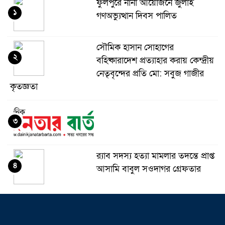
ফুলপুরে নানা আয়োজনে জুলাই
১
গণঅভ্যুত্থান দিবস পালিত
সৌমিক হাসান সোহাগের
২
বহিষ্কারাদেশ প্রত্যাহার করায় কেন্দ্রীয়
নেতৃবৃন্দের প্রতি মো: সবুজ গাজীর
কৃতজ্ঞতা
৩
র‌্যাব সদস্য হত্যা মামলার তদন্তে প্রাপ্ত
৪
আসামি বাবুল সওদাগর গ্রেফতার
মধুপুরে চাঁদের হাঁসি রেস্টুরেন্ট নিয়ে
৫
ষড়যন্ত্র ও অপপ্রচারের বিরুদ্ধে সংবাদ