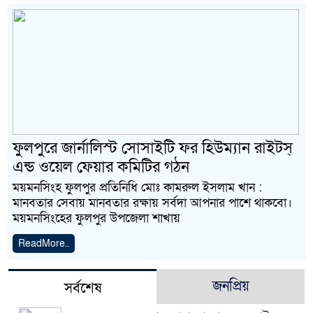
ফুলপুরে জার্নালিস্ট সোসাইটি ফর হিউম্যান রাইটস্
এন্ড ওয়েল ফেয়ার কমিটির গঠন
ময়মনসিংহ ফুলপুর প্রতিনিধি মোঃ কামরুল ইসলাম খান :
মানবতার সেবায় মানবতার রক্ষায় সর্বদা আপনার পাশে থাকবো।
ময়মনসিংহের ফুলপুর উপজেলা শাখায়
ReadMore..
জনপ্রিয়
সর্বশেষ