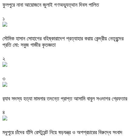
ফুলপুরে নানা আয়োজনে জুলাই গণঅভ্যুত্থান দিবস পালিত
১
সৌমিক হাসান সোহাগের বহিষ্কারাদেশ প্রত্যাহার করায় কেন্দ্রীয় নেতৃবৃন্দের
প্রতি মো: সবুজ গাজীর কৃতজ্ঞতা
২
৩
র‌্যাব সদস্য হত্যা মামলার তদন্তে প্রাপ্ত আসামি বাবুল সওদাগর গ্রেফতার
৪
মধুপুরে চাঁদের হাঁসি রেস্টুরেন্ট নিয়ে ষড়যন্ত্র ও অপপ্রচারের বিরুদ্ধে সংবাদ