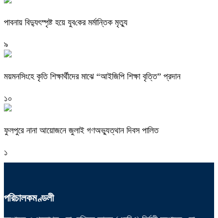
পাবনায় বিদ্যুৎস্পৃষ্ট হয়ে যুব‌কের মর্মান্তিক মৃত্যু
৯
ময়মনসিংহে কৃতি শিক্ষার্থীদের মাঝে “আইজিপি শিক্ষা বৃত্তি” প্রদান
১০
ফুলপুরে নানা আয়োজনে জুলাই গণঅভ্যুত্থান দিবস পালিত
১
পরিচালকমণ্ডলী