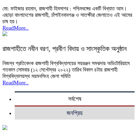
মো: ফাইজার রহমান, রাজশাহী হিমসাগর : পশ্চিমবঙ্গের একটি বিখ্যাত আম।
এছাড়া বাংলাদেশের রাজশাহী, চাঁপাইনবাবগঞ্জ ও সাতক্ষীরা জেলাতেও এই আমের
চাষ হয়।
ReadMore..
রাজশাহীতে নবীন বরণ, প্রবীণ বিদায় ও সাংস্কৃতিক অনুষ্ঠান
নিজস্ব প্রতিবেদক রাজশাহী বিশ্ববিদ্যালয়ের সয়রঞ্জন সমঝদার অডিটোরিয়ামে
গতকাল সোমবার (১২ সেপ্টেম্বর ২০২২) তারিখ বিকাল ৪টায় রাজশাহী
বিশ্ববিদ্যালয়স্থ ময়মনসিংহ জেলা সমিতি
ReadMore..
সর্বশেষ
জনপ্রিয়