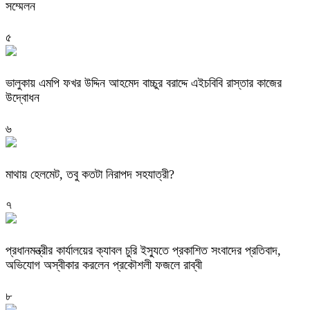
সম্মেলন
৫
ভালুকায় এমপি ফখর উদ্দিন আহমেদ বাচ্চুর বরাদ্দে এইচবিবি রাস্তার কাজের
উদ্বোধন
৬
মাথায় হেলমেট, তবু কতটা নিরাপদ সহযাত্রী?
৭
প্রধানমন্ত্রীর কার্যালয়ের ক্যাবল চুরি ইস্যুতে প্রকাশিত সংবাদের প্রতিবাদ,
অভিযোগ অস্বীকার করলেন প্রকৌশলী ফজলে রাব্বী
৮