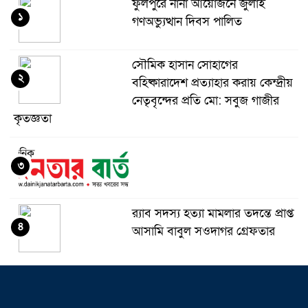
ফুলপুরে নানা আয়োজনে জুলাই
১
গণঅভ্যুত্থান দিবস পালিত
সৌমিক হাসান সোহাগের
২
বহিষ্কারাদেশ প্রত্যাহার করায় কেন্দ্রীয়
নেতৃবৃন্দের প্রতি মো: সবুজ গাজীর
কৃতজ্ঞতা
৩
র‌্যাব সদস্য হত্যা মামলার তদন্তে প্রাপ্ত
৪
আসামি বাবুল সওদাগর গ্রেফতার
মধুপুরে চাঁদের হাঁসি রেস্টুরেন্ট নিয়ে
৫
ষড়যন্ত্র ও অপপ্রচারের বিরুদ্ধে সংবাদ