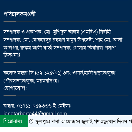
সম্মেলন
পরিচালকমণ্ডলী
ভালুকায় এমপি ফখর উদ্দিন আহমেদ
৬
বাচ্চুর বরাদ্দে এইচবিবি রাস্তার কাজের
উদ্বোধন
সম্পাদক ও প্রকাশক: মো: মুশিদুল আলম (এমবিএ) নির্বাহী
সম্পাদক: মো: মোকছেদুর রহমান মামুন উপদেষ্টা: শাহ্ মো: আলী
মাথায় হেলমেট, তবু কতটা নিরাপদ
আজগর, রুস্তম আলী বার্তা সম্পাদক: গোলাম কিবরিয়া পলাশ
৭
সহযাত্রী?
ঠিকানাঃ
প্রধানমন্ত্রীর কার্যালয়ের ক্যাবল চুরি
কলেজ মহল্লা-সি (৫২-১২৫/০১) ৩নং ওয়ার্ড,হাজীপাড়া,ভালুকা
৮
ইস্যুতে প্রকাশিত সংবাদের প্রতিবাদ,
পৌরসভা,ভালুকা, ময়মনসিংহ।
অভিযোগ অস্বীকার করলেন প্রকৌশলী
যোগাযোগ:
ফজলে রাব্বী
নাম্বার: ০১৭১১-০৫৯৩৩৬ ই-মেইলঃ
পাবনায় বিদ্যুৎস্পৃষ্ট হয়ে যুব‌কের
janatarbarta44@gmail.com
৯
মর্মান্তিক মৃত্যু
শিরোনামঃ
ফুলপুরে নানা আয়োজনে জুলাই গণঅভ্যুত্থান দিবস প