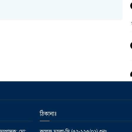
ঠিকানাঃ
 সম্পাদক: মো:
কলেজ মহল্লা-সি (৫২-১২৫/০১) ৩নং