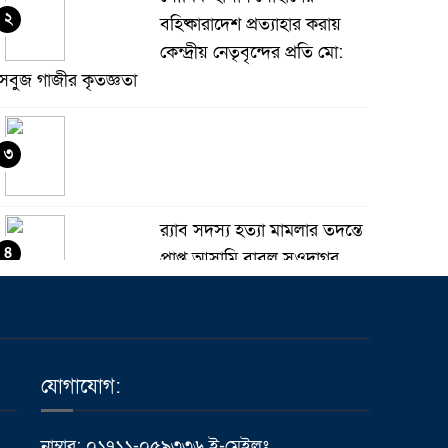
২
বহিষ্কারাদেশ প্রত্যাহার করায়
কেন্দ্রীয় নেতৃবৃন্দের প্রতি মো:
সবুজ গাজীর কৃতজ্ঞতা
৩
র‌্যাব সদস্য হত্যা মামলার তদন্তে
৪
প্রাপ্ত আসামি বাবুল সওদাগর
গ্রেফতার
মধুপুরে চাঁদের হাঁসি রেস্টুরেন্ট
৫
নিয়ে ষড়যন্ত্র ও অপপ্রচারের
যোগাযোগ:
বিরুদ্ধে সংবাদ সম্মেলন
ভালুকায় এমপি ফখর উদ্দিন
নাম্বার: ০১৭১১-০৫৯৩৩৬ ই-মেইলঃ