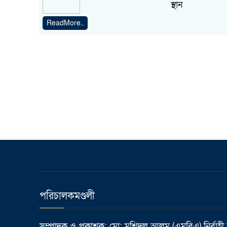
স্থান
ReadMore..
পরিচালকমণ্ডলী
সম্পাদক ও প্রকাশক: মো: মুশিদুল আলম (এমবিএ) নির্বাহী