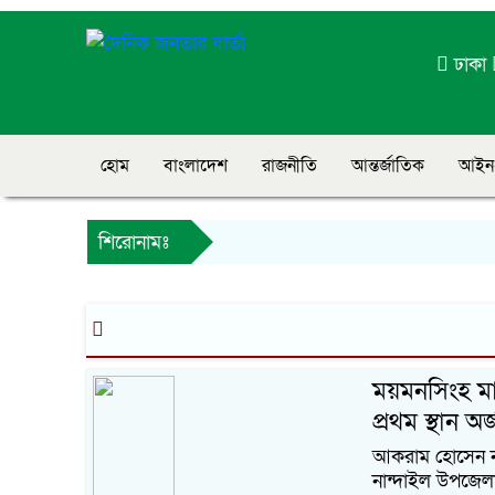
ঢাকা
হোম
বাংলাদেশ
রাজনীতি
আন্তর্জাতিক
আইন
শিরোনামঃ
ময়মনসিংহ মাদ
প্রথম স্থান অ
আকরাম হোসেন নান
নান্দাইল উপজেলা