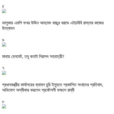
৫
ভালুকায় এমপি ফখর উদ্দিন আহমেদ বাচ্চুর বরাদ্দে এইচবিবি রাস্তার কাজের
উদ্বোধন
৬
মাথায় হেলমেট, তবু কতটা নিরাপদ সহযাত্রী?
৭
প্রধানমন্ত্রীর কার্যালয়ের ক্যাবল চুরি ইস্যুতে প্রকাশিত সংবাদের প্রতিবাদ,
অভিযোগ অস্বীকার করলেন প্রকৌশলী ফজলে রাব্বী
৮