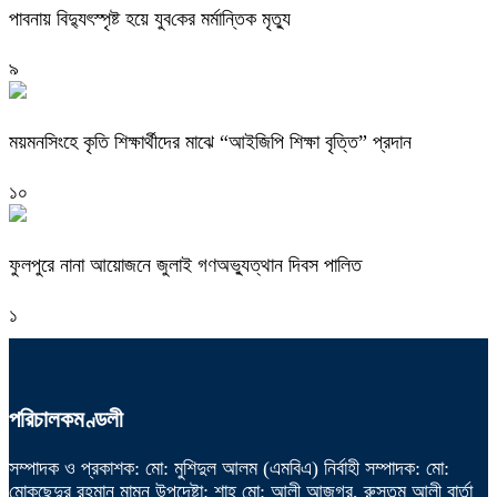
পাবনায় বিদ্যুৎস্পৃষ্ট হয়ে যুব‌কের মর্মান্তিক মৃত্যু
৯
ময়মনসিংহে কৃতি শিক্ষার্থীদের মাঝে “আইজিপি শিক্ষা বৃত্তি” প্রদান
১০
ফুলপুরে নানা আয়োজনে জুলাই গণঅভ্যুত্থান দিবস পালিত
১
পরিচালকমণ্ডলী
সম্পাদক ও প্রকাশক: মো: মুশিদুল আলম (এমবিএ) নির্বাহী সম্পাদক: মো:
মোকছেদুর রহমান মামুন উপদেষ্টা: শাহ্ মো: আলী আজগর, রুস্তম আলী বার্তা