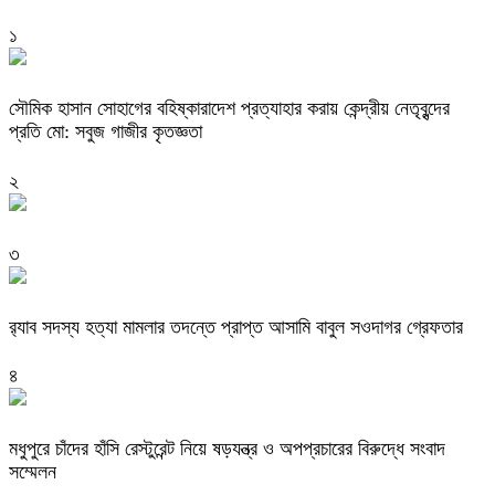
১
সৌমিক হাসান সোহাগের বহিষ্কারাদেশ প্রত্যাহার করায় কেন্দ্রীয় নেতৃবৃন্দের
প্রতি মো: সবুজ গাজীর কৃতজ্ঞতা
২
৩
র‌্যাব সদস্য হত্যা মামলার তদন্তে প্রাপ্ত আসামি বাবুল সওদাগর গ্রেফতার
৪
মধুপুরে চাঁদের হাঁসি রেস্টুরেন্ট নিয়ে ষড়যন্ত্র ও অপপ্রচারের বিরুদ্ধে সংবাদ
সম্মেলন