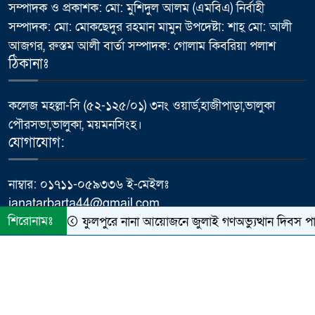
উদ্বোধন
সম্পাদক ও প্রকাশক: মো: মুশিদুল আলম (এমবিএ) নির্বাহী
সম্পাদক: মো: মোকছেদুর রহমান মামুন উপদেষ্টা: শাহ্ মো: আলী
মাথায় হেলমেট, তবু কতটা নিরাপদ
আজগর, রুস্তম আলী বার্তা সম্পাদক: গোলাম কিবরিয়া পলাশ
৭
সহযাত্রী?
ঠিকানাঃ
প্রধানমন্ত্রীর কার্যালয়ের ক্যাবল চুরি
কলেজ মহল্লা-সি (৫২-১২৫/০১) ৩নং ওয়ার্ড,হাজীপাড়া,ভালুকা
৮
ইস্যুতে প্রকাশিত সংবাদের প্রতিবাদ,
পৌরসভা,ভালুকা, ময়মনসিংহ।
অভিযোগ অস্বীকার করলেন প্রকৌশলী
যোগাযোগ:
ফজলে রাব্বী
নাম্বার: ০১৭১১-০৫৯৩৩৬ ই-মেইলঃ
পাবনায় বিদ্যুৎস্পৃষ্ট হয়ে যুব‌কের
janatarbarta44@gmail.com
৯
মর্মান্তিক মৃত্যু
শিরোনামঃ
ফুলপুরে নানা আয়োজনে জুলাই গণঅভ্যুত্থান দিবস প
ময়মনসিংহে কৃতি শিক্ষার্থীদের মাঝে
© All rights reserved © Dainik Janatar Barta
১০
“আইজিপি শিক্ষা বৃত্তি” প্রদান
কারিগরি সহযোগিতায়ঃ
Meghna Host