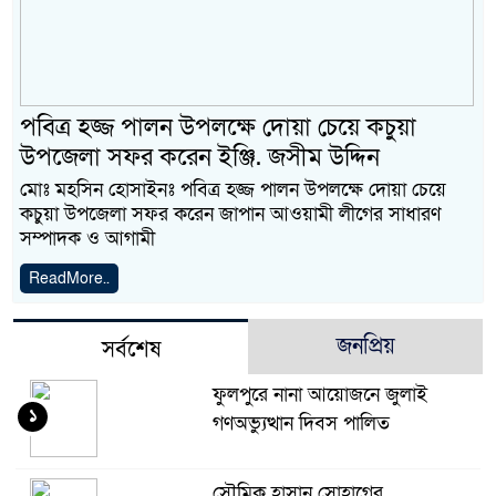
পবিত্র হজ্জ পালন উপলক্ষে দোয়া চেয়ে কচুয়া
উপজেলা সফর করেন ইঞ্জি. জসীম উদ্দিন
মোঃ মহসিন হোসাইনঃ পবিত্র হজ্জ পালন উপলক্ষে দোয়া চেয়ে
কচুয়া উপজেলা সফর করেন জাপান আওয়ামী লীগের সাধারণ
সম্পাদক ও আগামী
ReadMore..
জনপ্রিয়
সর্বশেষ
ফুলপুরে নানা আয়োজনে জুলাই
১
গণঅভ্যুত্থান দিবস পালিত
সৌমিক হাসান সোহাগের