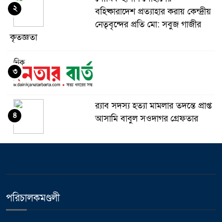
২
বহিষ্কারাদেশ প্রত্যাহার করায় কেন্দ্রীয়
নেতৃবৃন্দের প্রতি মো: সবুজ গাজীর
কৃতজ্ঞতা
৩
র‌্যাব সদস্য হত্যা মামলার তদন্তে প্রাপ্ত
৪
আসামি বাবুল সওদাগর গ্রেফতার
মধুপুরে চাঁদের হাঁসি রেস্টুরেন্ট নিয়ে
৫
ষড়যন্ত্র ও অপপ্রচারের বিরুদ্ধে সংবাদ
সম্মেলন
পরিচালকমণ্ডলী
ভালুকায় এমপি ফখর উদ্দিন আহমেদ
৬
বাচ্চুর বরাদ্দে এইচবিবি রাস্তার কাজের