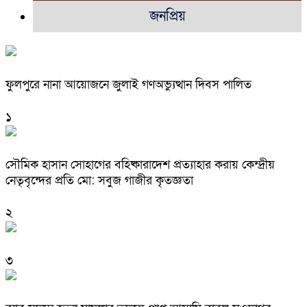
জনপ্রিয়
ফুলপুরে নানা আয়োজনে জুলাই গণঅভ্যুত্থান দিবস পালিত
১
সৌমিক হাসান সোহাগের বহিষ্কারাদেশ প্রত্যাহার করায় কেন্দ্রীয়
নেতৃবৃন্দের প্রতি মো: সবুজ গাজীর কৃতজ্ঞতা
২
৩