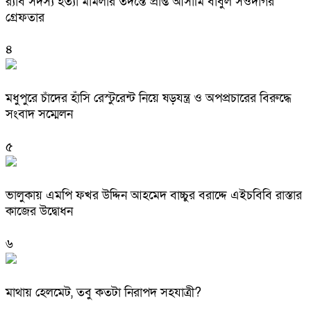
র‌্যাব সদস্য হত্যা মামলার তদন্তে প্রাপ্ত আসামি বাবুল সওদাগর
গ্রেফতার
৪
মধুপুরে চাঁদের হাঁসি রেস্টুরেন্ট নিয়ে ষড়যন্ত্র ও অপপ্রচারের বিরুদ্ধে
সংবাদ সম্মেলন
৫
ভালুকায় এমপি ফখর উদ্দিন আহমেদ বাচ্চুর বরাদ্দে এইচবিবি রাস্তার
কাজের উদ্বোধন
৬
মাথায় হেলমেট, তবু কতটা নিরাপদ সহযাত্রী?