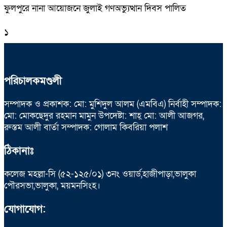
ফুলপুরে নানা আয়োজনে জুলাই গণঅভ্যুত্থান দিবস পালিত
১
পরিচালকমণ্ডলী
সম্পাদক ও প্রকাশক: মো: মুশিদুল আলম (এমবিএ) নির্বাহী সম্পাদক:
মো: মোকছেদুর রহমান মামুন উপদেষ্টা: শাহ্ মো: আলী আজগর,
রুস্তম আলী বার্তা সম্পাদক: গোলাম কিবরিয়া পলাশ
ঠিকানাঃ
কলেজ মহল্লা-সি (৫২-১২৫/০১) ৩নং ওয়ার্ড,হাজীপাড়া,ভালুকা
পৌরসভা,ভালুকা, ময়মনসিংহ।
যোগাযোগ: