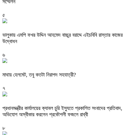
সম্মেলন
৫
ভালুকায় এমপি ফখর উদ্দিন আহমেদ বাচ্চুর বরাদ্দে এইচবিবি রাস্তার কাজের
উদ্বোধন
৬
মাথায় হেলমেট, তবু কতটা নিরাপদ সহযাত্রী?
৭
প্রধানমন্ত্রীর কার্যালয়ের ক্যাবল চুরি ইস্যুতে প্রকাশিত সংবাদের প্রতিবাদ,
অভিযোগ অস্বীকার করলেন প্রকৌশলী ফজলে রাব্বী
৮