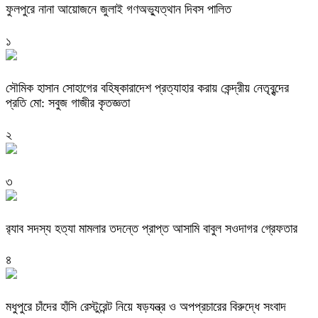
ফুলপুরে নানা আয়োজনে জুলাই গণঅভ্যুত্থান দিবস পালিত
১
সৌমিক হাসান সোহাগের বহিষ্কারাদেশ প্রত্যাহার করায় কেন্দ্রীয় নেতৃবৃন্দের
প্রতি মো: সবুজ গাজীর কৃতজ্ঞতা
২
৩
র‌্যাব সদস্য হত্যা মামলার তদন্তে প্রাপ্ত আসামি বাবুল সওদাগর গ্রেফতার
৪
মধুপুরে চাঁদের হাঁসি রেস্টুরেন্ট নিয়ে ষড়যন্ত্র ও অপপ্রচারের বিরুদ্ধে সংবাদ