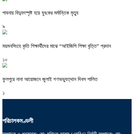
পাবনায় বিদ্যুৎস্পৃষ্ট হয়ে যুব‌কের মর্মান্তিক মৃত্যু
৯
ময়মনসিংহে কৃতি শিক্ষার্থীদের মাঝে “আইজিপি শিক্ষা বৃত্তি” প্রদান
১০
ফুলপুরে নানা আয়োজনে জুলাই গণঅভ্যুত্থান দিবস পালিত
১
পরিচালকমণ্ডলী
সম্পাদক ও প্রকাশক: মো: মুশিদুল আলম (এমবিএ) নির্বাহী সম্পাদক: মো: