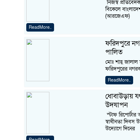
নিজস্ব প্রতিবেদক
বিকেলে বাংলাদেশ 
(আরজেএফ)
ReadMore..
ফরিদপুরে নগর
পালিত
মোঃ শাহ্ জালাল ফ
ফরিদপুরের নগরকা
ReadMore..
ধোবাউড়ায় যথা
উদযাপন
স্টাফ রিপোর্টার
স্বাধীনতা দিবস 
উদ্যোগে দিনের
ReadMore..