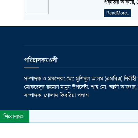
প্রকৃতির আকরে, প
ReadMore..
পরিচালকমণ্ডলী
সম্পাদক ও প্রকাশক: মো: মুশিদুল আলম (এমবিএ) নির্বাহী
মোকছেদুর রহমান মামুন উপদেষ্টা: শাহ্ মো: আলী আজগর, র
সম্পাদক: গোলাম কিবরিয়া পলাশ
শিরোনামঃ
© All rights reserved © Dainik Janatar Barta