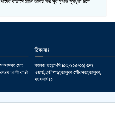
ৌষের বাতাসে ঘ্রাণে শুনেছি যত সুর সুগন্ধি সুমধুর” চলে
ঠিকানাঃ
 সম্পাদক: মো:
কলেজ মহল্লা-সি (৫২-১২৫/০১) ৩নং
ুস্তম আলী বার্তা
ওয়ার্ড,হাজীপাড়া,ভালুকা পৌরসভা,ভালুকা,
ময়মনসিংহ।