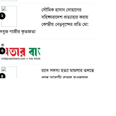
সৌমিক হাসান সোহাগের
২
বহিষ্কারাদেশ প্রত্যাহার করায়
কেন্দ্রীয় নেতৃবৃন্দের প্রতি মো:
সবুজ গাজীর কৃতজ্ঞতা
৩
র‌্যাব সদস্য হত্যা মামলার তদন্তে
৪
প্রাপ্ত আসামি বাবুল সওদাগর
গ্রেফতার
মধুপুরে চাঁদের হাঁসি রেস্টুরেন্ট
৫
নিয়ে ষড়যন্ত্র ও অপপ্রচারের
বিরুদ্ধে সংবাদ সম্মেলন