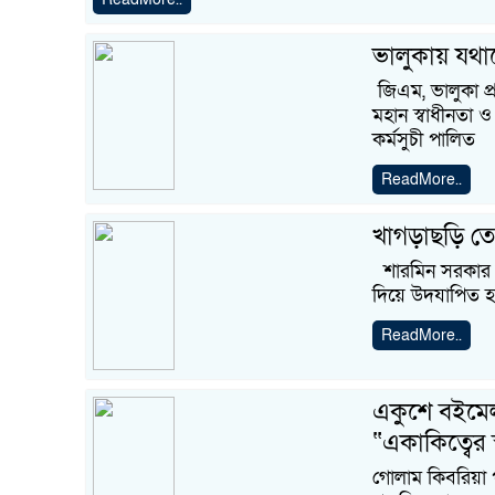
ভালুকায় যথায
জিএম, ভালুকা প্
মহান স্বাধীনতা 
কর্মসুচী পালিত
ReadMore..
খাগড়াছড়ি 
শারমিন সরকার বৃষ
দিয়ে উদযাপিত হ
ReadMore..
একুশে বইমেলা
“একাকিত্বের স
গোলাম কিবরিয়া 