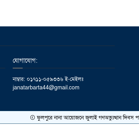
ময়মনসিংহে কৃতি শিক্ষার্থীদের
১০
মাঝে “আইজিপি শিক্ষা বৃত্তি”
প্রদান
যোগাযোগ:
নাম্বার: ০১৭১১-০৫৯৩৩৬ ই-মেইলঃ
janatarbarta44@gmail.com
ফুলপুরে নানা আয়োজনে জুলাই গণঅভ্যুত্থান দিবস পাল
কারিগরি সহযোগিতায়ঃ
Meghna Host