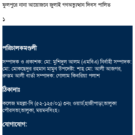
ফুলপুরে নানা আয়োজনে জুলাই গণঅভ্যুত্থান দিবস পালিত
১
পরিচালকমণ্ডলী
সম্পাদক ও প্রকাশক: মো: মুশিদুল আলম (এমবিএ) নির্বাহী সম্পাদক:
মো: মোকছেদুর রহমান মামুন উপদেষ্টা: শাহ্ মো: আলী আজগর,
রুস্তম আলী বার্তা সম্পাদক: গোলাম কিবরিয়া পলাশ
ঠিকানাঃ
কলেজ মহল্লা-সি (৫২-১২৫/০১) ৩নং ওয়ার্ড,হাজীপাড়া,ভালুকা
পৌরসভা,ভালুকা, ময়মনসিংহ।
যোগাযোগ: