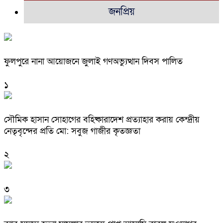
জনপ্রিয়
ফুলপুরে নানা আয়োজনে জুলাই গণঅভ্যুত্থান দিবস পালিত
১
সৌমিক হাসান সোহাগের বহিষ্কারাদেশ প্রত্যাহার করায় কেন্দ্রীয়
নেতৃবৃন্দের প্রতি মো: সবুজ গাজীর কৃতজ্ঞতা
২
৩