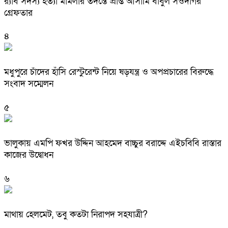
র‌্যাব সদস্য হত্যা মামলার তদন্তে প্রাপ্ত আসামি বাবুল সওদাগর
গ্রেফতার
৪
মধুপুরে চাঁদের হাঁসি রেস্টুরেন্ট নিয়ে ষড়যন্ত্র ও অপপ্রচারের বিরুদ্ধে
সংবাদ সম্মেলন
৫
ভালুকায় এমপি ফখর উদ্দিন আহমেদ বাচ্চুর বরাদ্দে এইচবিবি রাস্তার
কাজের উদ্বোধন
৬
মাথায় হেলমেট, তবু কতটা নিরাপদ সহযাত্রী?