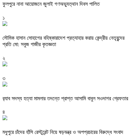
ফুলপুরে নানা আয়োজনে জুলাই গণঅভ্যুত্থান দিবস পালিত
১
সৌমিক হাসান সোহাগের বহিষ্কারাদেশ প্রত্যাহার করায় কেন্দ্রীয় নেতৃবৃন্দের
প্রতি মো: সবুজ গাজীর কৃতজ্ঞতা
২
৩
র‌্যাব সদস্য হত্যা মামলার তদন্তে প্রাপ্ত আসামি বাবুল সওদাগর গ্রেফতার
৪
মধুপুরে চাঁদের হাঁসি রেস্টুরেন্ট নিয়ে ষড়যন্ত্র ও অপপ্রচারের বিরুদ্ধে সংবাদ