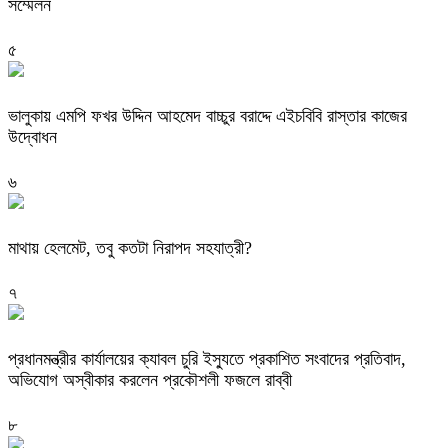
সম্মেলন
৫
ভালুকায় এমপি ফখর উদ্দিন আহমেদ বাচ্চুর বরাদ্দে এইচবিবি রাস্তার কাজের
উদ্বোধন
৬
মাথায় হেলমেট, তবু কতটা নিরাপদ সহযাত্রী?
৭
প্রধানমন্ত্রীর কার্যালয়ের ক্যাবল চুরি ইস্যুতে প্রকাশিত সংবাদের প্রতিবাদ,
অভিযোগ অস্বীকার করলেন প্রকৌশলী ফজলে রাব্বী
৮