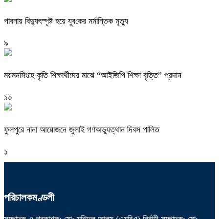
পাবনায় বিদ্যুৎস্পৃষ্ট হয়ে যুব‌কের মর্মান্তিক মৃত্যু
৯
ময়মনসিংহে কৃতি শিক্ষার্থীদের মাঝে “আইজিপি শিক্ষা বৃত্তি” প্রদান
১০
ফুলপুরে নানা আয়োজনে জুলাই গণঅভ্যুত্থান দিবস পালিত
১
পরিচালকমণ্ডলী
সম্পাদক ও প্রকাশক: মো: মুশিদুল আলম (এমবিএ) নির্বাহী সম্পাদক: মো: