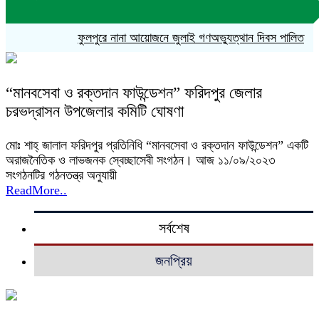
ফুলপুরে নানা আয়োজনে জুলাই গণঅভ্যুত্থান দিবস পালিত
সৌম
“মানবসেবা ও রক্তদান ফাউন্ডেশন” ফরিদপুর জেলার
চরভদ্রাসন উপজেলার কমিটি ঘোষণা
মোঃ শাহ্ জালাল ফরিদপুর প্রতিনিধি “মানবসেবা ও রক্তদান ফাউন্ডেশন” একটি
অরাজনৈতিক ও লাভজনক স্বেচ্ছাসেবী সংগঠন। আজ ১১/০৯/২০২৩
সংগঠনটির গঠনতন্ত্র অনুযায়ী
ReadMore..
সর্বশেষ
জনপ্রিয়