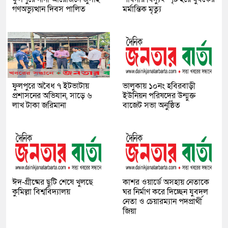
গণঅভ্যুত্থান দিবস পালিত
মর্মান্তিক মৃত্যু
ফুলপুরে অবৈধ ৭ ইটভাটায়
ভালুকায় ১০নং হবিরবাড়ী
প্রশাসনের অভিযান, সাড়ে ৬
ইউনিয়ন পরিষদের উন্মুক্ত
লাখ টাকা জরিমানা
বাজেট সভা অনুষ্ঠিত
ঈদ-গ্রীষ্মের ছুটি শেষে খুলছে
কাশর ওয়ার্ডে অসহায় নেতাকে
কুমিল্লা বিশ্ববিদ্যালয়
ঘর নির্মাণ করে দিচ্ছেন যুবদল
নেতা ও চেয়ারম্যান পদপ্রার্থী
জিয়া