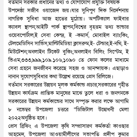
বর্তমান সরকার প্রধানের তথ্য ও যোগাযোগ প্রযুক্তি বিষয়ক
উপদেষ্ঠা সজীব ওয়াজেদ জয়।যার সুনিপুণ দিক নির্দেশনায়
নাগরিক সুবিধা আজ হাতের মুঠোয়। অপটিক্যাল ফাইবার
ক্যাবল স্থাপন,আইটি পার্ক স্থাপন,বিশ্বের বৃহত্তম তথ্য ভান্ডার
ওয়েবপোর্টাল,ই সেবা কেন্দ্র, ই -কমার্স, মোবাইল ব্যাংকিং,
টেলমেডিসিন সার্ভিস,মাল্টিমিডিয়া ক্লাসরুম,ই- টেন্ডার,ই-নথি, ই-
মিউটেশন,অনলাইন টিকেট বুকিং,অনলাইন বিলিং সিস্টেম, ই
ভিএম,৩৩৩,৯৯৯,১০৯.১০৬,১০৯০ তে ফোন কলের মাধ্যমে
সেবা গ্রহনে জনজীবন করেছে সহজ ও আনন্দায়ক। এছাড়াও
নানান সুযোগসুবিধার কথা উল্লেখ রয়েছে প্রেস রিলিজে।
বর্তমান সরকারের উন্নয়ন মূলক কর্মকান্ড প্রচার,সরকারের গৃহীত
উন্নয়ন কার্যক্রম প্রান্তিক মানুষের মাঝে তুলে ধরা ও জনগনকে
সরকারের উন্নয়ন কর্মকান্ডের সাথে সম্পৃক্ত করার লক্ষে আগামি
৮ নভেম্বর উপজেলা চত্তরে “ডিজিটাল উদ্বোধনী মেলা
২০২২অনুষ্ঠিত হবে।
প্রেস ব্রিফিং এ উপজেলা কৃষি সম্প্রাসারণ কর্মকর্তা কাওছার
আহমেদ, উপজেলা আওয়ামীলীগের সভাপতি প্রদীপ কুমার