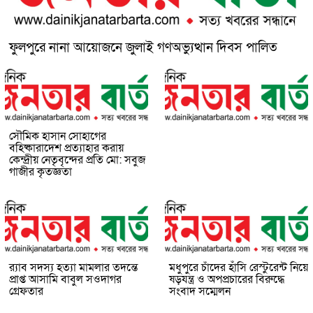
ফুলপুরে নানা আয়োজনে জুলাই গণঅভ্যুত্থান দিবস পালিত
সৌমিক হাসান সোহাগের
বহিষ্কারাদেশ প্রত্যাহার করায়
কেন্দ্রীয় নেতৃবৃন্দের প্রতি মো: সবুজ
গাজীর কৃতজ্ঞতা
র‌্যাব সদস্য হত্যা মামলার তদন্তে
মধুপুরে চাঁদের হাঁসি রেস্টুরেন্ট নিয়ে
প্রাপ্ত আসামি বাবুল সওদাগর
ষড়যন্ত্র ও অপপ্রচারের বিরুদ্ধে
গ্রেফতার
সংবাদ সম্মেলন