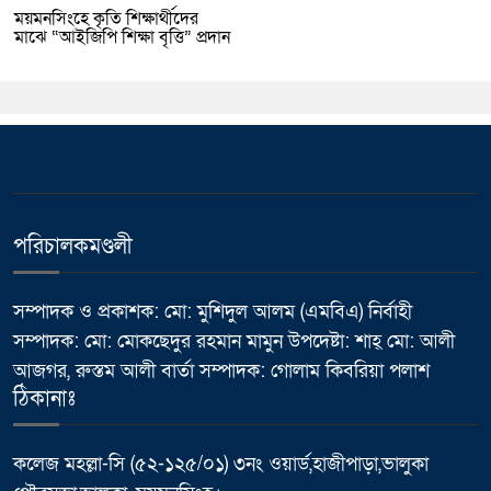
ময়মনসিংহে কৃতি শিক্ষার্থীদের
মাঝে “আইজিপি শিক্ষা বৃত্তি” প্রদান
পরিচালকমণ্ডলী
সম্পাদক ও প্রকাশক: মো: মুশিদুল আলম (এমবিএ) নির্বাহী
সম্পাদক: মো: মোকছেদুর রহমান মামুন উপদেষ্টা: শাহ্ মো: আলী
আজগর, রুস্তম আলী বার্তা সম্পাদক: গোলাম কিবরিয়া পলাশ
ঠিকানাঃ
কলেজ মহল্লা-সি (৫২-১২৫/০১) ৩নং ওয়ার্ড,হাজীপাড়া,ভালুকা