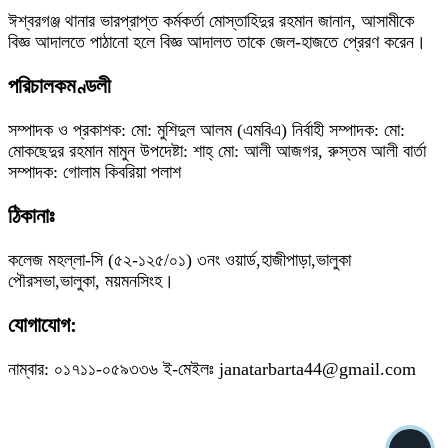
ঈশ্বরগঞ্জ থানার ভারপ্রাপ্ত কর্মকর্তা মোস্তাহিদুর রহমান জানান, আসামীকে
বিজ্ঞ আদালতে পাঠানো হলে বিজ্ঞ আদালত তাকে জেল-হাজতে প্রেরণ করেন।
পরিচালকমণ্ডলী
সম্পাদক ও প্রকাশক: মো: মুশিদুল আলম (এমবিএ) নির্বাহী সম্পাদক: মো:
মোকছেদুর রহমান মামুন উপদেষ্টা: শাহ্ মো: আলী আজগর, রুস্তম আলী বার্তা
সম্পাদক: গোলাম কিবরিয়া পলাশ
ঠিকানাঃ
কলেজ মহল্লা-সি (৫২-১২৫/০১) ৩নং ওয়ার্ড,হাজীপাড়া,ভালুকা
পৌরসভা,ভালুকা, ময়মনসিংহ।
যোগাযোগ:
নাম্বার: ০১৭১১-০৫৯৩৩৬ ই-মেইলঃ janatarbarta44@gmail.com