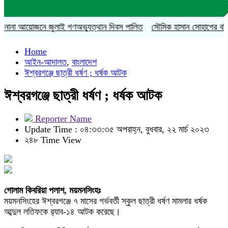
ানা আয়োজনে জুলাই গণঅভ্যুত্থান দিবস পালিত
সৌমিক হাসান সোহাগের বহিষ্কারাদ
Home
আইন-আদালত
,
বাংলাদেশ
ঈশ্বরগঞ্জে ছাত্রী ধর্ষণ ; ধর্ষক আটক
ঈশ্বরগঞ্জে ছাত্রী ধর্ষণ ; ধর্ষক আটক
Reporter Name
Update Time : ০৪:৩৩:৩৫ অপরাহ্ন, বুধবার, ২২ মার্চ ২০২৩
২৪৮ Time View
গোলাম কিবরিয়া পলাশ, ময়মনসিংহঃ
ময়মনসিংহের ঈশ্বরগঞ্জে ৭ মাসের গর্ভবর্তী স্কুল ছাত্রী ধর্ষণ মামলার ধর্ষক
আব্দুল লতিফকে র‍্যাব-১৪ আটক করেছে।