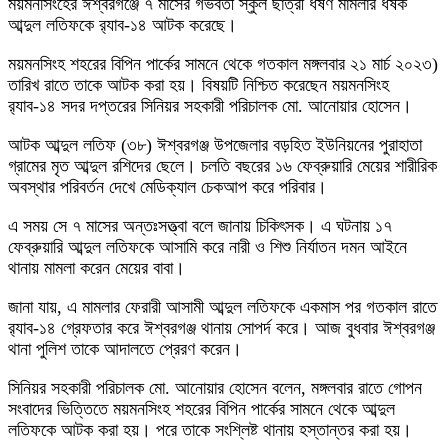
ময়মনসিংহের ঈশ্বরগঞ্জে ৭ মাসের গর্ভবর্তী স্কুল ছাত্রী ধর্ষণ মামলার ধর্ষক
আব্দুল লতিফকে র‍্যাব-১৪ আটক করেছে।
ময়মনসিংহ শহরের বিপিন পার্কের সামনে থেকে গতকাল মঙ্গলবার ২১ মার্চ ২০২৩)
তারিখ রাতে তাকে আটক করা হয়। বিষয়টি নিশ্চিত করেছেন ময়মনসিংহ
র‍্যাব-১৪ সদর দপ্তরের সিনিয়র সহকারী পরিচালক মো. আনোয়ার হোসেন।
আটক আব্দুল লতিফ (৩৮) ঈশ্বরগঞ্জ উপজেলার বড়হিত ইউনিয়নের পুরাহাতা
গ্রামের মৃত আব্দুল রশিদের ছেলে। চলতি বছরের ১৬ ফেব্রুয়ারি মেয়ের শারীরিক
অবস্থার পরিবর্তন দেখে মেডিক্যাল চেকআপ করে পরিবার।
এ সময় সে ৭ মাসের অন্তঃসত্ত্বা বলে জানায় চিকিৎসক। এ ঘটনায় ১৭
ফেব্রুয়ারি আব্দুল লতিফকে আসামি করে নারী ও শিশু নির্যাতন দমন আইনে
থানায় মামলা করেন মেয়ের বাবা।
জানা যায়, এ মামলার ফেরারী আসামী আব্দুল লতিফকে একমাস পর গতকাল রাতে
র‍্যাব-১৪ গ্রেফতার করে ঈশ্বরগঞ্জ থানায় সোপর্দ করে। আজ বুধবার ঈশ্বরগঞ্জ
থানা পুলিশ তাকে আদালতে প্রেরণ করেন।
সিনিয়র সহকারী পরিচালক মো. আনোয়ার হোসেন বলেন, মঙ্গলবার রাতে গোপন
সংবাদের ভিত্তিতে ময়মনসিংহ শহরের বিপিন পার্কের সামনে থেকে আব্দুল
লতিফকে আটক করা হয়। পরে তাকে সংশ্লিষ্ট থানায় হস্তান্তর করা হয়।