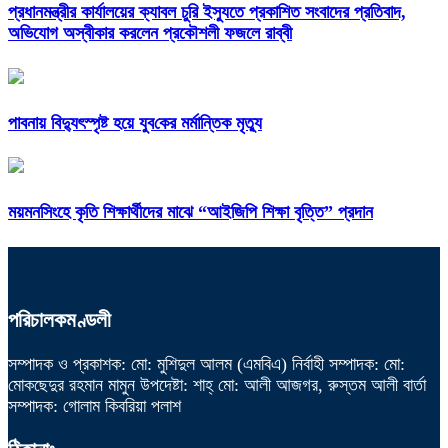
প্রধানমন্ত্রীর কার্যালয়ের ক্যাবল চুরি ইস্যুতে প্রকাশিত সংবাদের প্রতিবাদ,
অভিযোগ অস্বীকার করলেন প্রকৌশলী ফজলে রাব্বী
পাবনায় বিদ্যুৎস্পৃষ্ট হয়ে যুব‌কের মর্মান্তিক মৃত্যু
ময়মনসিংহে কৃতি শিক্ষার্থীদের মাঝে “আইজিপি শিক্ষা বৃত্তি” প্রদান
পরিচালকমণ্ডলী
সম্পাদক ও প্রকাশক: মো: মুশিদুল আলম (এমবিএ) নির্বাহী সম্পাদক: মো:
মোকছেদুর রহমান মামুন উপদেষ্টা: শাহ্ মো: আলী আজগর, রুস্তম আলী বার্তা
সম্পাদক: গোলাম কিবরিয়া পলাশ