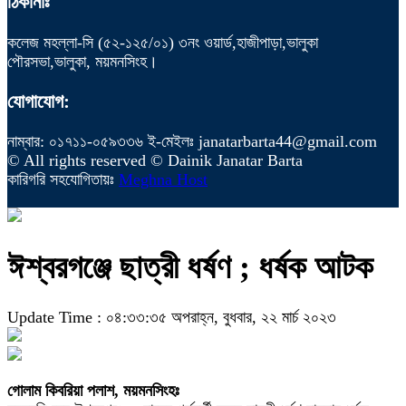
ঠিকানাঃ
কলেজ মহল্লা-সি (৫২-১২৫/০১) ৩নং ওয়ার্ড,হাজীপাড়া,ভালুকা
পৌরসভা,ভালুকা, ময়মনসিংহ।
যোগাযোগ:
নাম্বার: ০১৭১১-০৫৯৩৩৬ ই-মেইলঃ janatarbarta44@gmail.com
© All rights reserved © Dainik Janatar Barta
কারিগরি সহযোগিতায়ঃ
Meghna Host
ঈশ্বরগঞ্জে ছাত্রী ধর্ষণ ; ধর্ষক আটক
Update Time : ০৪:৩৩:৩৫ অপরাহ্ন, বুধবার, ২২ মার্চ ২০২৩
গোলাম কিবরিয়া পলাশ, ময়মনসিংহঃ