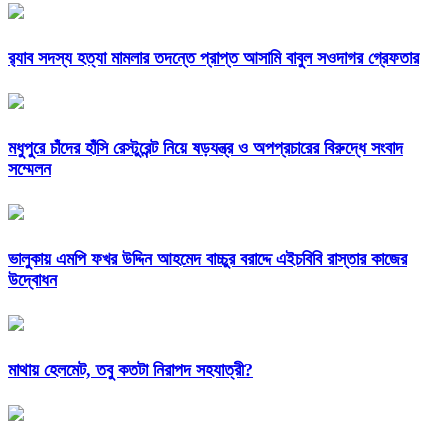
র‌্যাব সদস্য হত্যা মামলার তদন্তে প্রাপ্ত আসামি বাবুল সওদাগর গ্রেফতার
মধুপুরে চাঁদের হাঁসি রেস্টুরেন্ট নিয়ে ষড়যন্ত্র ও অপপ্রচারের বিরুদ্ধে সংবাদ
সম্মেলন
ভালুকায় এমপি ফখর উদ্দিন আহমেদ বাচ্চুর বরাদ্দে এইচবিবি রাস্তার কাজের
উদ্বোধন
মাথায় হেলমেট, তবু কতটা নিরাপদ সহযাত্রী?