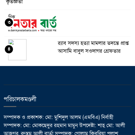
কৃতজ্ঞতা
৩
র‌্যাব সদস্য হত্যা মামলার তদন্তে প্রাপ্ত
৪
আসামি বাবুল সওদাগর গ্রেফতার
মধুপুরে চাঁদের হাঁসি রেস্টুরেন্ট নিয়ে
৫
ষড়যন্ত্র ও অপপ্রচারের বিরুদ্ধে সংবাদ
সম্মেলন
পরিচালকমণ্ডলী
ভালুকায় এমপি ফখর উদ্দিন আহমেদ
৬
বাচ্চুর বরাদ্দে এইচবিবি রাস্তার কাজের
উদ্বোধন
সম্পাদক ও প্রকাশক: মো: মুশিদুল আলম (এমবিএ) নির্বাহী
সম্পাদক: মো: মোকছেদুর রহমান মামুন উপদেষ্টা: শাহ্ মো: আলী
মাথায় হেলমেট, তবু কতটা নিরাপদ
আজগর, রুস্তম আলী বার্তা সম্পাদক: গোলাম কিবরিয়া পলাশ