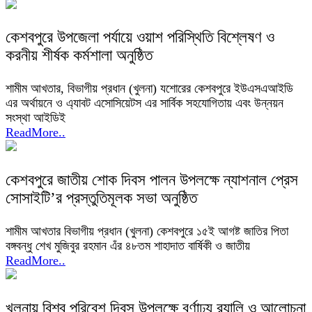
কেশবপুরে উপজেলা পর্যায়ে ওয়াশ পরিস্থিতি বিশ্লেষণ ও
করনীয় শীর্ষক কর্মশালা অনুষ্ঠিত
শামীম আখতার, বিভাগীয় প্রধান (খুলনা) যশোরের কেশবপুরে ইউএসএআইডি
এর অর্থায়নে ও এ্যাবট এসোসিয়েটস এর সার্বিক সহযোগিতায় এবং উন্নয়ন
সংস্থা আইডিই
ReadMore..
কেশবপুরে জাতীয় শোক দিবস পালন উপলক্ষে ন্যাশনাল প্রেস
সোসাইটি’র প্রস্তুতিমূলক সভা অনুষ্ঠিত
শামীম আখতার বিভাগীয় প্রধান (খুলনা) কেশবপুরে ১৫ই আগষ্ট জাতির পিতা
বঙ্গবন্ধু শেখ মুজিবুর রহমান এঁর ৪৮তম শাহাদাত বার্ষিকী ও জাতীয়
ReadMore..
খুলনায় বিশ্ব পরিবেশ দিবস উপলক্ষে বর্ণাঢ্য র‌্যালি ও আলোচনা