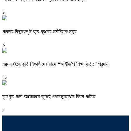
৮
পাবনায় বিদ্যুৎস্পৃষ্ট হয়ে যুব‌কের মর্মান্তিক মৃত্যু
৯
ময়মনসিংহে কৃতি শিক্ষার্থীদের মাঝে “আইজিপি শিক্ষা বৃত্তি” প্রদান
১০
ফুলপুরে নানা আয়োজনে জুলাই গণঅভ্যুত্থান দিবস পালিত
১