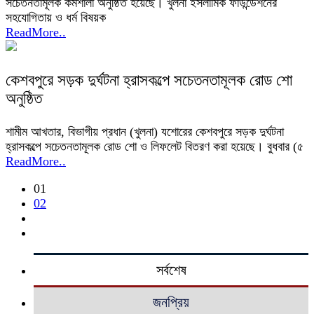
সচেতনতামূলক কর্মশালা অনুষ্ঠিত হয়েছে। খুলনা ইসলামিক ফাউন্ডেশনের
সহযোগিতায় ও ধর্ম বিষয়ক
ReadMore..
কেশবপুরে সড়ক দুর্ঘটনা হ্রাসকল্পে সচেতনতামূলক রোড শো
অনুষ্ঠিত
শামীম আখতার, বিভাগীয় প্রধান (খুলনা) যশোরের কেশবপুরে সড়ক দুর্ঘটনা
হ্রাসকল্পে সচেতনতামূলক রোড শো ও লিফলেট বিতরণ করা হয়েছে। বুধবার (৫
ReadMore..
01
02
সর্বশেষ
জনপ্রিয়