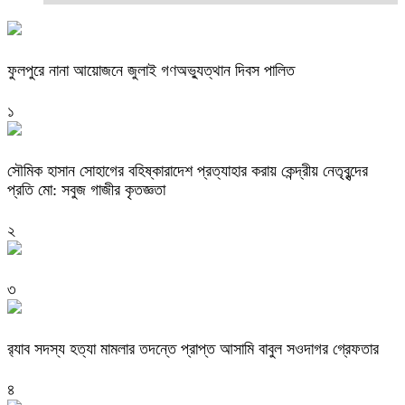
ফুলপুরে নানা আয়োজনে জুলাই গণঅভ্যুত্থান দিবস পালিত
১
সৌমিক হাসান সোহাগের বহিষ্কারাদেশ প্রত্যাহার করায় কেন্দ্রীয় নেতৃবৃন্দের
প্রতি মো: সবুজ গাজীর কৃতজ্ঞতা
২
৩
র‌্যাব সদস্য হত্যা মামলার তদন্তে প্রাপ্ত আসামি বাবুল সওদাগর গ্রেফতার
৪