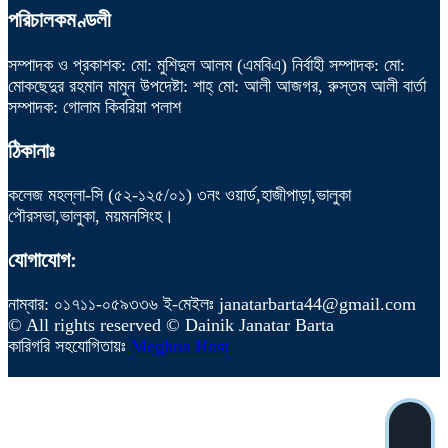
পরিচালকমণ্ডলী
সম্পাদক ও প্রকাশক: মো: মুশিদুল আলম (এমবিএ) নির্বাহী সম্পাদক: মো:
মোকছেদুর রহমান মামুন উপদেষ্টা: শাহ্ মো: আলী আজগর, রুস্তম আলী বার্তা
সম্পাদক: গোলাম কিবরিয়া পলাশ
ঠিকানাঃ
কলেজ মহল্লা-সি (৫২-১২৫/০১) ৩নং ওয়ার্ড,হাজীপাড়া,ভালুকা
পৌরসভা,ভালুকা, ময়মনসিংহ।
যোগাযোগ:
নাম্বার: ০১৭১১-০৫৯৩৩৬ ই-মেইলঃ janatarbarta44@gmail.com
© All rights reserved © Dainik Janatar Barta
কারিগরি সহযোগিতায়ঃ
Meghna Host