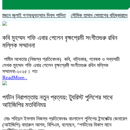
জনে জুলাই গণঅভ্যুত্থান দিবস পালিত
সৌমিক হাসান সোহাগের বহিষ্কারাদেশ প্রত্
কবি মুহম্মদ শফি এবার পেলেন বৃক্ষপ্রেমী সংগীতগুরু রবিন
মল্লিক সম্মাননা
শামীম আখতার (নিজস্ব প্রতিবেদক) কবি, নাট্যকার, গবেষক ও সব্যসাচী
লেখক মুহম্মদ শফি এবার পেলেন বৃক্ষপ্রেমী সংগীতগুরু রবিন মল্লিক
সম্মাননা-২০২৫। গত
ReadMore..
পর্যটন নিরাপত্তায় নতুন প্রত্যয়: ট্যুরিস্ট পুলিশের সাথে
আইজিপির মতবিনিময়
মোঃ শহিদুল ইসলাম নিজস্ব প্রতিবেদকঃ বাংলাদেশ পুলিশের ইন্সপেক্টর জেনারেল
(আইজিপি) বাহারুল আলম, বিপিএম, বলেছেন, “পর্যটনের বিকাশ মানে