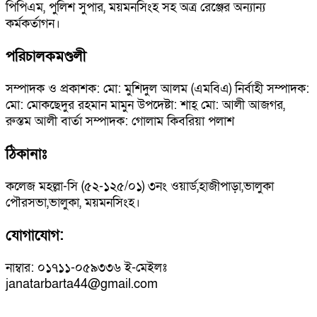
পিপিএম, পুলিশ সুপার, ময়মনসিংহ সহ অত্র রেঞ্জের অন‍্যান‍্য
কর্মকর্তাগন।
পরিচালকমণ্ডলী
সম্পাদক ও প্রকাশক: মো: মুশিদুল আলম (এমবিএ) নির্বাহী সম্পাদক:
মো: মোকছেদুর রহমান মামুন উপদেষ্টা: শাহ্ মো: আলী আজগর,
রুস্তম আলী বার্তা সম্পাদক: গোলাম কিবরিয়া পলাশ
ঠিকানাঃ
কলেজ মহল্লা-সি (৫২-১২৫/০১) ৩নং ওয়ার্ড,হাজীপাড়া,ভালুকা
পৌরসভা,ভালুকা, ময়মনসিংহ।
যোগাযোগ:
নাম্বার: ০১৭১১-০৫৯৩৩৬ ই-মেইলঃ
janatarbarta44@gmail.com