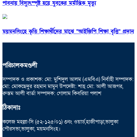
পাবনায় বিদ্যুৎস্পৃষ্ট হয়ে যুব‌কের মর্মান্তিক মৃত্যু
ময়মনসিংহে কৃতি শিক্ষার্থীদের মাঝে “আইজিপি শিক্ষা বৃত্তি” প্রদান
পরিচালকমণ্ডলী
সম্পাদক ও প্রকাশক: মো: মুশিদুল আলম (এমবিএ) নির্বাহী সম্পাদক:
মো: মোকছেদুর রহমান মামুন উপদেষ্টা: শাহ্ মো: আলী আজগর,
রুস্তম আলী বার্তা সম্পাদক: গোলাম কিবরিয়া পলাশ
ঠিকানাঃ
কলেজ মহল্লা-সি (৫২-১২৫/০১) ৩নং ওয়ার্ড,হাজীপাড়া,ভালুকা
পৌরসভা,ভালুকা, ময়মনসিংহ।