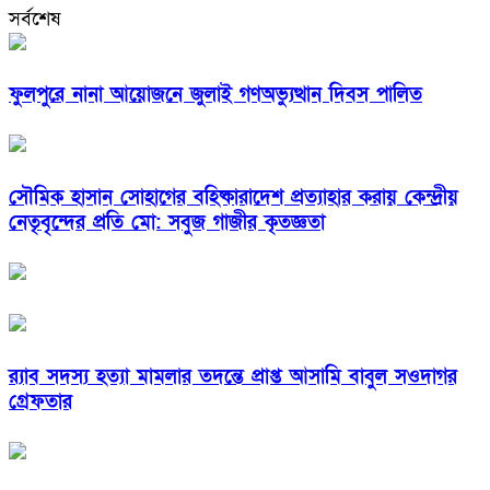
সর্বশেষ
ফুলপুরে নানা আয়োজনে জুলাই গণঅভ্যুত্থান দিবস পালিত
সৌমিক হাসান সোহাগের বহিষ্কারাদেশ প্রত্যাহার করায় কেন্দ্রীয়
নেতৃবৃন্দের প্রতি মো: সবুজ গাজীর কৃতজ্ঞতা
র‌্যাব সদস্য হত্যা মামলার তদন্তে প্রাপ্ত আসামি বাবুল সওদাগর
গ্রেফতার