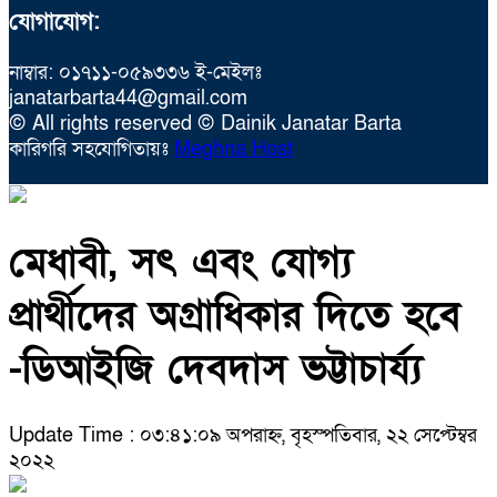
যোগাযোগ:
নাম্বার: ০১৭১১-০৫৯৩৩৬ ই-মেইলঃ
janatarbarta44@gmail.com
© All rights reserved © Dainik Janatar Barta
কারিগরি সহযোগিতায়ঃ
Meghna Host
মেধাবী, সৎ এবং যোগ্য
প্রার্থীদের অগ্রাধিকার দিতে হবে
-ডিআইজি দেবদাস ভট্টাচার্য্য
Update Time : ০৩:৪১:০৯ অপরাহ্ন, বৃহস্পতিবার, ২২ সেপ্টেম্বর
২০২২