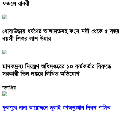
ফজলে রাব্বী
ধোবাউড়ায় ধর্ষণের আলামতসহ কংস নদী থেকে ৫ বছর
বয়সী শিশুর লাশ উদ্বার
মাদকদ্রব্য নিয়ন্ত্রণ অধিদপ্তরের ১০ কর্মকর্তার বিরুদ্ধে
সরকারী তিন দপ্তরে লিখিত অভিযোগ
জনপ্রিয়
ফুলপুরে নানা আয়োজনে জুলাই গণঅভ্যুত্থান দিবস পালিত