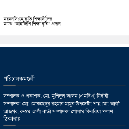
ময়মনসিংহে কৃতি শিক্ষার্থীদের
মাঝে “আইজিপি শিক্ষা বৃত্তি” প্রদান
পরিচালকমণ্ডলী
সম্পাদক ও প্রকাশক: মো: মুশিদুল আলম (এমবিএ) নির্বাহী
সম্পাদক: মো: মোকছেদুর রহমান মামুন উপদেষ্টা: শাহ্ মো: আলী
আজগর, রুস্তম আলী বার্তা সম্পাদক: গোলাম কিবরিয়া পলাশ
ঠিকানাঃ