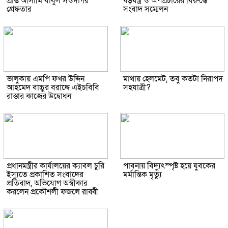
প্রাপ্ত আসামি বাবুল সওদাগর
ষড়যন্ত্র ও অপপ্রচারের বিরুদ্ধে
গ্রেফতার
সংবাদ সম্মেলন
ভালুকায় এমপি ফখর উদ্দিন
মাথায় হেলমেট, তবু কতটা নিরাপদ
আহমেদ বাচ্চুর বরাদ্দে এইচবিবি
সহযাত্রী?
রাস্তার কাজের উদ্বোধন
প্রধানমন্ত্রীর কার্যালয়ের ক্যাবল চুরি
পাবনায় বিদ্যুৎস্পৃষ্ট হয়ে যুব‌কের
ইস্যুতে প্রকাশিত সংবাদের
মর্মান্তিক মৃত্যু
প্রতিবাদ, অভিযোগ অস্বীকার
করলেন প্রকৌশলী ফজলে রাব্বী