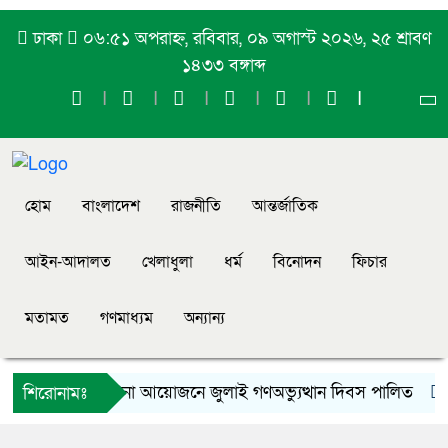
ঢাকা
০৬:৫১ অপরাহ্ন, রবিবার, ০৯ অগাস্ট ২০২৬, ২৫ শ্রাবণ
১৪৩৩ বঙ্গাব্দ
হোম
বাংলাদেশ
রাজনীতি
আন্তর্জাতিক
আইন-আদালত
খেলাধুলা
ধর্ম
বিনোদন
ফিচার
মতামত
গণমাধ্যম
অন্যান্য
ফুলপুরে নানা আয়োজনে জুলাই গণঅভ্যুত্থান দিবস পালিত
সৌমি
শিরোনামঃ