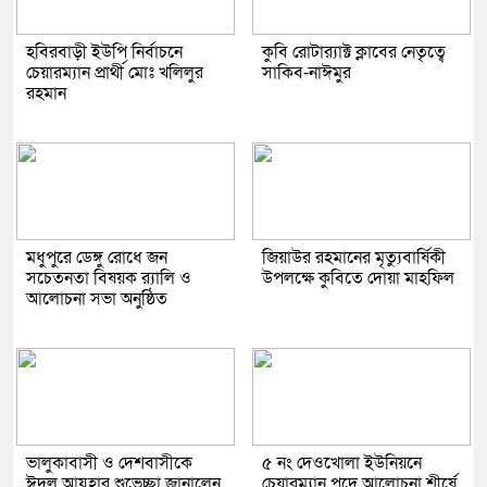
হবিরবাড়ী ইউপি নির্বাচনে
কুবি রোটার‍্যাক্ট ক্লাবের নেতৃত্বে
চেয়ারম্যান প্রার্থী মোঃ খলিলুর
সাকিব-নাঈমুর
রহমান
মধুপুরে ডেঙ্গু রোধে জন
জিয়াউর রহমানের মৃত্যুবার্ষিকী
সচেতনতা বিষয়ক র‍্যালি ও
উপলক্ষে কুবিতে দোয়া মাহফিল
আলোচনা সভা অনুষ্ঠিত
ভালুকাবাসী ও দেশবাসীকে
৫ নং দেওখোলা ইউনিয়নে
ঈদুল আযহার শুভেচ্ছা জানালেন
চেয়ারম্যান পদে আলোচনা শীর্ষে