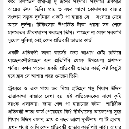
করে চালাতেন স্বামী-স্ত্রী দু জনের সংসার। সংসারে একমাত্র
আয়ের উৎস তিনি। প্রায় ৩ বছর আগে কোদালধর বাজার
সংল্গন সড়ক দুর্ঘটনায় একটি পা হারায় সে । সংসারে নেমে
আসে দুর্দশা। চিকিৎসায় উপার্জিত টাকা পয়সা সব শেষে
মানবেতর জীবনযাপন করছেন তিনি। পাচ্ছেন না কোন সরকারি
সুযোগ সুবিধা, নেই কোন প্রতিবন্ধী ভাতার কার্ড।
একটি প্রতিবন্ধী ভাতা কার্ডের জন্য আপ্রাণ চেষ্টা চালিয়ে
যাচ্ছেন,দৌড়াঁচ্ছেন জন প্রতিনিধি থেকে উপজেলা প্রশাসন
পর্যন্ত। কখন পাবেন একটি প্রতিবন্ধী ভাতার কার্ড, কষ্ট কিছুটা
হবে হ্রাস সে আশায় প্রহর গুনছেন তিনি।
ট্রেজারে ও এক পায়ে ভর দিয়ে হাটছেন পঙ্গু গিয়াস উদ্দিন
তারাকান্দা বাজারে।দেখা হয় এই প্রতিবেদকের সাথে কৃষি
ব্যাংক এলাকায়। জানা গেল পা হারানোর ঘটনা। শারিরীক
প্রতিবন্ধী ভাতা কার্ড পেয়েছেন কি? দীর্ঘশ্বাসের আক্ষেপের সুরে
গিয়াস উদ্দিন বলেন, প্রায় ৩ বছর আগে দুর্ঘটনায় পা টি হারায়,
এখন পযর্ন্ত আমি কোন প্রতিবন্ধী ভাতার কার্ড পাই নাই। আমার