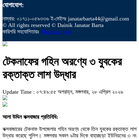
যোগাযোগ:
নাম্বার: ০১৭১১-০৫৯৩৩৬ ই-মেইলঃ janatarbarta44@gmail.com
© All rights reserved © Dainik Janatar Barta
কারিগরি সহযোগিতায়ঃ
Meghna Host
টেকনাফের গহিন অরণ্যে ৩ যুবকের
রক্তাক্ত লাশ উদ্ধার
Update Time : ০৭:৪৯:৫৫ অপরাহ্ন, মঙ্গলবার, ২৮ এপ্রিল ২০২৬
আলা উদ্দিন কক্সবাজার প্রতিনিধি:
কক্সবাজারের টেকনাফ উপজেলার গহিন অরণ্য থেকে তিন যুবকের রক্তাক্ত লাশ
উদ্ধার করেছে পুলিশ। মঙ্গলবার সকাল ৯টার দিকে বাহারছড়া ইউনিয়নের ৩ নং