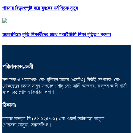
পাবনায় বিদ্যুৎস্পৃষ্ট হয়ে যুব‌কের মর্মান্তিক মৃত্যু
ময়মনসিংহে কৃতি শিক্ষার্থীদের মাঝে “আইজিপি শিক্ষা বৃত্তি” প্রদান
পরিচালকমণ্ডলী
সম্পাদক ও প্রকাশক: মো: মুশিদুল আলম (এমবিএ) নির্বাহী সম্পাদক: মো:
মোকছেদুর রহমান মামুন উপদেষ্টা: শাহ্ মো: আলী আজগর, রুস্তম আলী বার্তা
সম্পাদক: গোলাম কিবরিয়া পলাশ
ঠিকানাঃ
কলেজ মহল্লা-সি (৫২-১২৫/০১) ৩নং ওয়ার্ড,হাজীপাড়া,ভালুকা
পৌরসভা,ভালুকা, ময়মনসিংহ।