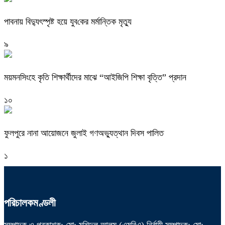
পাবনায় বিদ্যুৎস্পৃষ্ট হয়ে যুব‌কের মর্মান্তিক মৃত্যু
৯
ময়মনসিংহে কৃতি শিক্ষার্থীদের মাঝে “আইজিপি শিক্ষা বৃত্তি” প্রদান
১০
ফুলপুরে নানা আয়োজনে জুলাই গণঅভ্যুত্থান দিবস পালিত
১
পরিচালকমণ্ডলী
সম্পাদক ও প্রকাশক: মো: মুশিদুল আলম (এমবিএ) নির্বাহী সম্পাদক: মো: