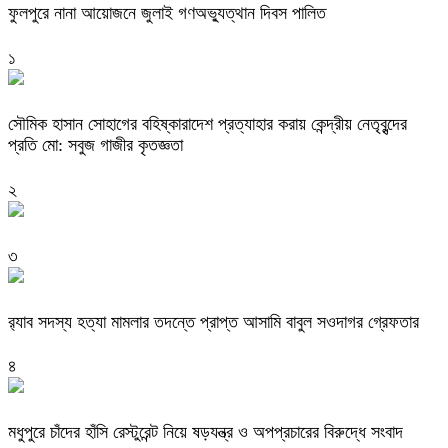
ফুলপুরে নানা আয়োজনে জুলাই গণঅভ্যুত্থান দিবস পালিত
১
সৌমিক হাসান সোহাগের বহিষ্কারাদেশ প্রত্যাহার করায় কেন্দ্রীয় নেতৃবৃন্দের
প্রতি মো: সবুজ গাজীর কৃতজ্ঞতা
২
৩
র‌্যাব সদস্য হত্যা মামলার তদন্তে প্রাপ্ত আসামি বাবুল সওদাগর গ্রেফতার
৪
মধুপুরে চাঁদের হাঁসি রেস্টুরেন্ট নিয়ে ষড়যন্ত্র ও অপপ্রচারের বিরুদ্ধে সংবাদ