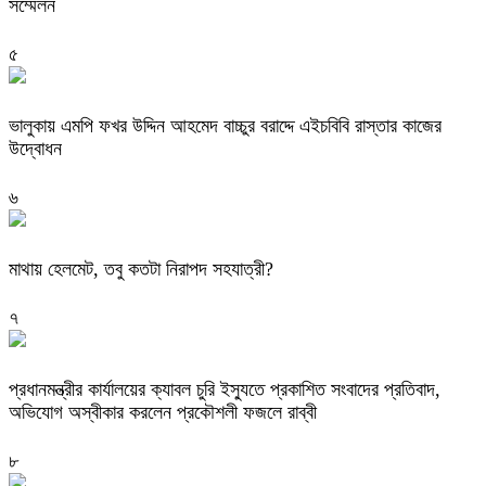
সম্মেলন
৫
ভালুকায় এমপি ফখর উদ্দিন আহমেদ বাচ্চুর বরাদ্দে এইচবিবি রাস্তার কাজের
উদ্বোধন
৬
মাথায় হেলমেট, তবু কতটা নিরাপদ সহযাত্রী?
৭
প্রধানমন্ত্রীর কার্যালয়ের ক্যাবল চুরি ইস্যুতে প্রকাশিত সংবাদের প্রতিবাদ,
অভিযোগ অস্বীকার করলেন প্রকৌশলী ফজলে রাব্বী
৮