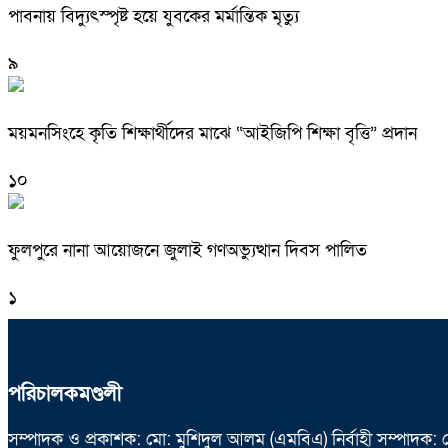
পাবনায় বিদ্যুৎস্পৃষ্ট হয়ে যুব‌কের মর্মান্তিক মৃত্যু
৯
ময়মনসিংহে কৃতি শিক্ষার্থীদের মাঝে “আইজিপি শিক্ষা বৃত্তি” প্রদান
১০
ফুলপুরে নানা আয়োজনে জুলাই গণঅভ্যুত্থান দিবস পালিত
১
পরিচালকমণ্ডলী
সম্পাদক ও প্রকাশক: মো: মুশিদুল আলম (এমবিএ) নির্বাহী সম্পাদক: