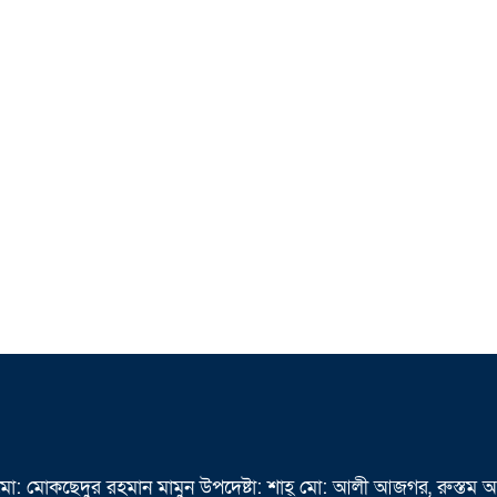
 মো: মোকছেদুর রহমান মামুন উপদেষ্টা: শাহ্ মো: আলী আজগর, রুস্তম 