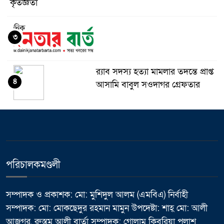
কৃতজ্ঞতা
৩
র‌্যাব সদস্য হত্যা মামলার তদন্তে প্রাপ্ত
৪
আসামি বাবুল সওদাগর গ্রেফতার
মধুপুরে চাঁদের হাঁসি রেস্টুরেন্ট নিয়ে
৫
ষড়যন্ত্র ও অপপ্রচারের বিরুদ্ধে সংবাদ
সম্মেলন
পরিচালকমণ্ডলী
ভালুকায় এমপি ফখর উদ্দিন আহমেদ
৬
বাচ্চুর বরাদ্দে এইচবিবি রাস্তার কাজের
উদ্বোধন
সম্পাদক ও প্রকাশক: মো: মুশিদুল আলম (এমবিএ) নির্বাহী
সম্পাদক: মো: মোকছেদুর রহমান মামুন উপদেষ্টা: শাহ্ মো: আলী
মাথায় হেলমেট, তবু কতটা নিরাপদ
আজগর, রুস্তম আলী বার্তা সম্পাদক: গোলাম কিবরিয়া পলাশ