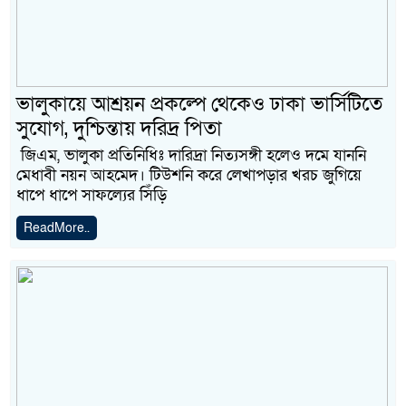
ভালুকায়ে আশ্রয়ন প্রকল্পে থেকেও ঢাকা ভার্সিটিতে
সুযোগ, দুশ্চিন্তায় দরিদ্র পিতা
জিএম, ভালুকা প্রতিনিধিঃ দারিদ্রা নিত্যসঙ্গী হলেও দমে যাননি
মেধাবী নয়ন আহমেদ। টিউশনি করে লেখাপড়ার খরচ জুগিয়ে
ধাপে ধাপে সাফল্যের সিঁড়ি
ReadMore..