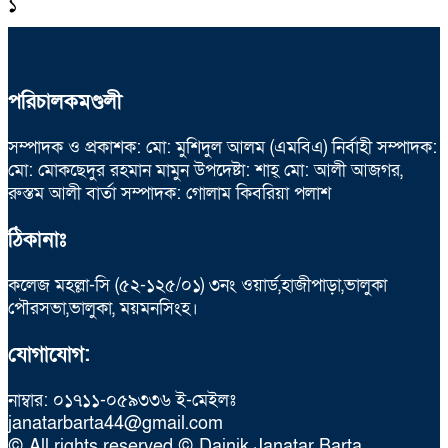
১
পরিচালকমণ্ডলী
সম্পাদক ও প্রকাশক: মো: মুশিদুল আলম (এমবিএ) নির্বাহী সম্পাদক:
মো: মোকছেদুর রহমান মামুন উপদেষ্টা: শাহ্ মো: আলী আজগর,
রুস্তম আলী বার্তা সম্পাদক: গোলাম কিবরিয়া পলাশ
ঠিকানাঃ
কলেজ মহল্লা-সি (৫২-১২৫/০১) ৩নং ওয়ার্ড,হাজীপাড়া,ভালুকা
পৌরসভা,ভালুকা, ময়মনসিংহ।
যোগাযোগ:
নাম্বার: ০১৭১১-০৫৯৩৩৬ ই-মেইলঃ
janatarbarta44@gmail.com
© All rights reserved © Dainik Janatar Barta