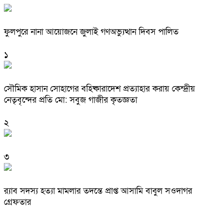
ফুলপুরে নানা আয়োজনে জুলাই গণঅভ্যুত্থান দিবস পালিত
১
সৌমিক হাসান সোহাগের বহিষ্কারাদেশ প্রত্যাহার করায় কেন্দ্রীয়
নেতৃবৃন্দের প্রতি মো: সবুজ গাজীর কৃতজ্ঞতা
২
৩
র‌্যাব সদস্য হত্যা মামলার তদন্তে প্রাপ্ত আসামি বাবুল সওদাগর
গ্রেফতার