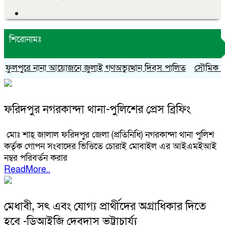
শিরোনামঃ
ুলপুরে নানা আয়োজনে জুলাই গণঅভ্যুত্থান দিবস পালিত
সৌমিক হাসান
ফরিদপুর নগরকান্দা থানা-পুলিশের প্রেস ব্রিফিং
মোঃ শাহ্ জালাল ফরিদপুর জেলা (প্রতিনিধি) নগরকান্দা থানা পুলিশ
কর্তৃক গোপন সংবাদের ভিত্তিতে চোরাই মোবাইল এর আইএমইআই
নম্বর পরিবর্তন করার
ReadMore..
মেধাবী, সৎ এবং যোগ্য প্রার্থীদের অগ্রাধিকার দিতে
হবে -ডিআইজি দেবদাস ভট্টাচার্য্য