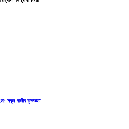
ি মো: সবুজ গাজীর কৃতজ্ঞতা