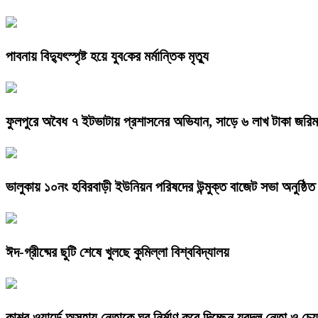
পাবনায় বিদ্যুৎস্পৃষ্ট হয়ে যুব‌কের মর্মান্তিক মৃত্যু
ফুলপুরে অবৈধ ৭ ইটভাটায় প্রশাসনের অভিযান, সাড়ে ৬ লাখ টাকা জরিম
ভালুকায় ১০নং হবিরবাড়ী ইউনিয়ন পরিষদের উন্মুক্ত বাজেট সভা অনুষ্ঠিত
ঈদ-গ্রীষ্মের ছুটি শেষে খুলছে কুমিল্লা বিশ্ববিদ্যালয়
কাশর ওয়ার্ডে অসহায় নেতাকে ঘর নির্মাণ করে দিচ্ছেন যুবদল নেতা ও চেয়ার