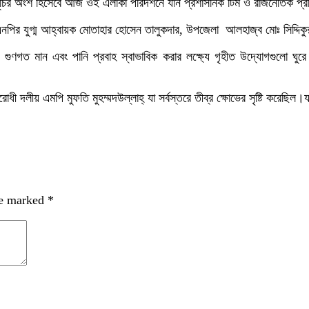
কর্মসূচির অংশ হিসেবে আজ ওই এলাকা পরিদর্শনে যান প্রশাসনিক টিম ও রাজনৈতিক প্
ির যুগ্ম আহ্বায়ক মোতাহার হোসেন তালুকদার, উপজেলা আলহাজ্ব মোঃ সিদ্দিকুর রহমা
ণগত মান এবং পানি প্রবাহ স্বাভাবিক করার লক্ষ্যে গৃহীত উদ্যোগগুলো ঘুরে দ
 বিরোধী দলীয় এমপি মুফতি মুহম্মদউল্লাহ্ যা সর্বস্তরে তীব্র ক্ষোভের সৃষ্টি ক
re marked
*