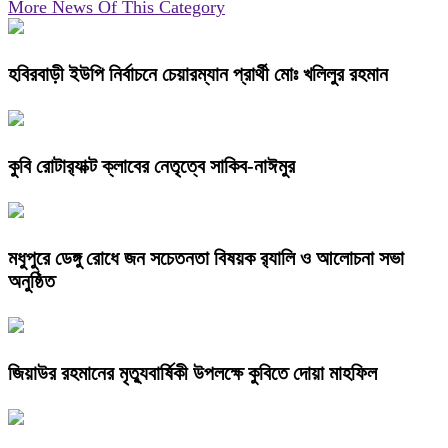
More News Of This Category
হবিরবাড়ী ইউপি নির্বাচনে চেয়ারম্যান প্রার্থী মোঃ খলিলুর রহমান
কুবি রোটার‍্যাক্ট ক্লাবের নেতৃত্বে সাকিব-নাঈমুর
মধুপুরে ডেঙ্গু রোধে জন সচেতনতা বিষয়ক র‍্যালি ও আলোচনা সভা
অনুষ্ঠিত
জিয়াউর রহমানের মৃত্যুবার্ষিকী উপলক্ষে কুবিতে দোয়া মাহফিল