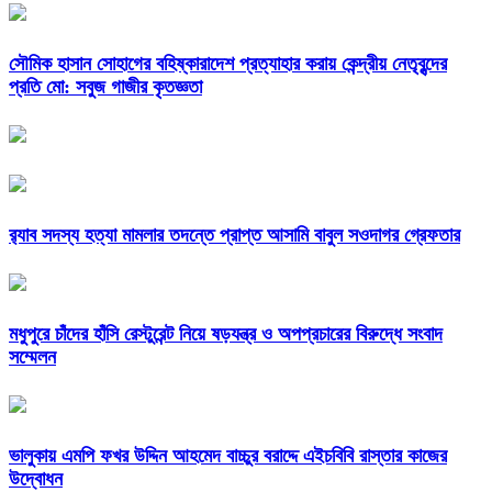
সৌমিক হাসান সোহাগের বহিষ্কারাদেশ প্রত্যাহার করায় কেন্দ্রীয় নেতৃবৃন্দের
প্রতি মো: সবুজ গাজীর কৃতজ্ঞতা
র‌্যাব সদস্য হত্যা মামলার তদন্তে প্রাপ্ত আসামি বাবুল সওদাগর গ্রেফতার
মধুপুরে চাঁদের হাঁসি রেস্টুরেন্ট নিয়ে ষড়যন্ত্র ও অপপ্রচারের বিরুদ্ধে সংবাদ
সম্মেলন
ভালুকায় এমপি ফখর উদ্দিন আহমেদ বাচ্চুর বরাদ্দে এইচবিবি রাস্তার কাজের
উদ্বোধন