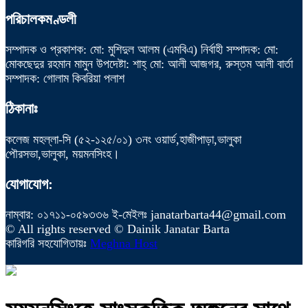
পরিচালকমণ্ডলী
সম্পাদক ও প্রকাশক: মো: মুশিদুল আলম (এমবিএ) নির্বাহী সম্পাদক: মো:
মোকছেদুর রহমান মামুন উপদেষ্টা: শাহ্ মো: আলী আজগর, রুস্তম আলী বার্তা
সম্পাদক: গোলাম কিবরিয়া পলাশ
ঠিকানাঃ
কলেজ মহল্লা-সি (৫২-১২৫/০১) ৩নং ওয়ার্ড,হাজীপাড়া,ভালুকা
পৌরসভা,ভালুকা, ময়মনসিংহ।
যোগাযোগ:
নাম্বার: ০১৭১১-০৫৯৩৩৬ ই-মেইলঃ janatarbarta44@gmail.com
© All rights reserved © Dainik Janatar Barta
কারিগরি সহযোগিতায়ঃ
Meghna Host