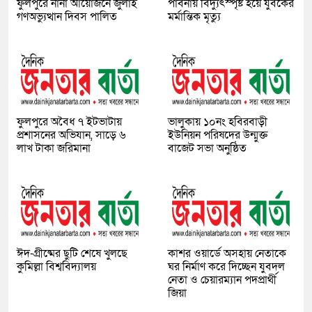
ফুলপুরে নানা আয়োজনে জুলাই
পাবনায় বিদ্যুৎস্পৃষ্ট হয়ে যুব‌কের
গণঅভ্যুত্থান দিবস পালিত
মর্মান্তিক মৃত্যু
ফুলপুরে অবৈধ ৭ ইটভাটায়
ভালুকায় ১০নং হবিরবাড়ী
প্রশাসনের অভিযান, সাড়ে ৬
ইউনিয়ন পরিষদের উন্মুক্ত
লাখ টাকা জরিমানা
বাজেট সভা অনুষ্ঠিত
ঈদ-গ্রীষ্মের ছুটি শেষে খুলছে
কাশর ওয়ার্ডে অসহায় নেতাকে
কুমিল্লা বিশ্ববিদ্যালয়
ঘর নির্মাণ করে দিচ্ছেন যুবদল
নেতা ও চেয়ারম্যান পদপ্রার্থী
জিয়া