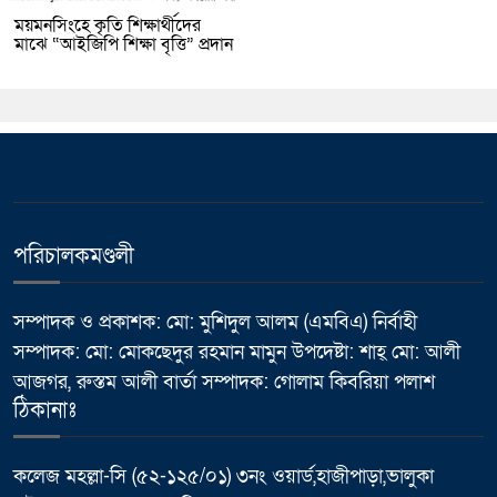
ময়মনসিংহে কৃতি শিক্ষার্থীদের
মাঝে “আইজিপি শিক্ষা বৃত্তি” প্রদান
পরিচালকমণ্ডলী
সম্পাদক ও প্রকাশক: মো: মুশিদুল আলম (এমবিএ) নির্বাহী
সম্পাদক: মো: মোকছেদুর রহমান মামুন উপদেষ্টা: শাহ্ মো: আলী
আজগর, রুস্তম আলী বার্তা সম্পাদক: গোলাম কিবরিয়া পলাশ
ঠিকানাঃ
কলেজ মহল্লা-সি (৫২-১২৫/০১) ৩নং ওয়ার্ড,হাজীপাড়া,ভালুকা