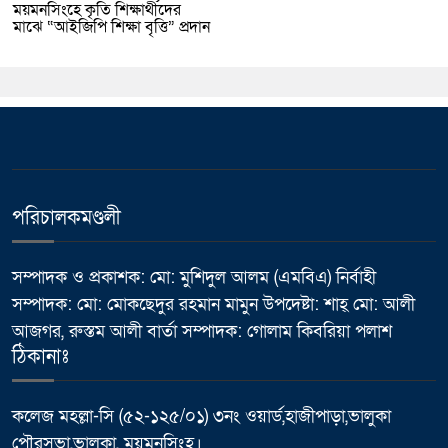
ময়মনসিংহে কৃতি শিক্ষার্থীদের
মাঝে “আইজিপি শিক্ষা বৃত্তি” প্রদান
পরিচালকমণ্ডলী
সম্পাদক ও প্রকাশক: মো: মুশিদুল আলম (এমবিএ) নির্বাহী
সম্পাদক: মো: মোকছেদুর রহমান মামুন উপদেষ্টা: শাহ্ মো: আলী
আজগর, রুস্তম আলী বার্তা সম্পাদক: গোলাম কিবরিয়া পলাশ
ঠিকানাঃ
কলেজ মহল্লা-সি (৫২-১২৫/০১) ৩নং ওয়ার্ড,হাজীপাড়া,ভালুকা
পৌরসভা,ভালুকা, ময়মনসিংহ।