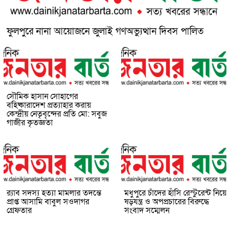
ফুলপুরে নানা আয়োজনে জুলাই গণঅভ্যুত্থান দিবস পালিত
সৌমিক হাসান সোহাগের
বহিষ্কারাদেশ প্রত্যাহার করায়
কেন্দ্রীয় নেতৃবৃন্দের প্রতি মো: সবুজ
গাজীর কৃতজ্ঞতা
র‌্যাব সদস্য হত্যা মামলার তদন্তে
মধুপুরে চাঁদের হাঁসি রেস্টুরেন্ট নিয়ে
প্রাপ্ত আসামি বাবুল সওদাগর
ষড়যন্ত্র ও অপপ্রচারের বিরুদ্ধে
গ্রেফতার
সংবাদ সম্মেলন