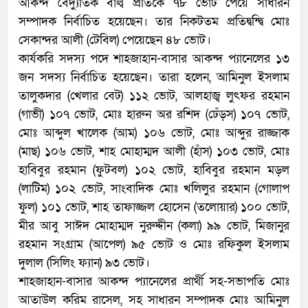
আকন্দ বৈদ্যুতিক বাল্ব প্রতিকে ৭৮ ভোট পেয়ে সাধারন
সম্পাদক নির্বাচিত হয়েছেন। তার নিকটতম প্রতিদ্বন্দ্বি মোঃ
সেকান্দর আলী (টেবিল) পেয়েছেন ৪৮ ভোট।
কার্যকরি সদস্য পদে শাহজাহান-বাসার আকন্দ প্যানেলের ১৩
জন সদস্য নির্বাচিত হয়েছেন। তারা হলেন, আমিনুল ইসলাম
তালুকদার (খেলার বেট) ১১২ ভোট, আলহাজ্ব লুৎফর রহমান
(গাভী) ১০৭ ভোট, মোঃ হারুন অর রশিদ (ঢেঁড়স) ১০৭ ভোট,
মোঃ আব্দুল খালেক (আম) ১০৬ ভোট, মোঃ আব্দুর রাজ্জাক
(মাছ) ১০৬ ভোট, শাহ মোহাম্মদ আলী (হাঁস) ১০৩ ভোট, মোঃ
হাবিবুর রহমান (ফুটবল) ১০২ ভোট, হাবিবুর রহমান মড়ল
(লাটিম) ১০২ ভোট, সাংবাদিক মোঃ খলিলুর রহমান (গোলাপ
ফুল) ১০১ ভোট, শাহ তাফাজ্জল হোসেন (তলোয়ার) ১০০ ভোট,
মীর আবু সাঈদ মোহাম্মদ নুরুদ্দীন (কলা) ৯৯ ভোট, মিজানুর
রহমান সংগ্রাম (আপেল) ৯৫ ভোট ও মোঃ রফিকুল ইসলাম
দুলাল (সিলিং ফ্যান) ৯৩ ভোট।
শাহজাহান-বাসার আকন্দ প্যানেলের প্রার্থী সহ-সভাপতি মোঃ
আতাউল করিম রাসেল, সহ সাধারন সম্পাদক মোঃ আমিনুল