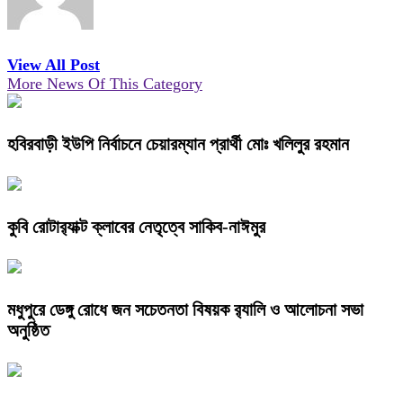
View All Post
More News Of This Category
হবিরবাড়ী ইউপি নির্বাচনে চেয়ারম্যান প্রার্থী মোঃ খলিলুর রহমান
কুবি রোটার‍্যাক্ট ক্লাবের নেতৃত্বে সাকিব-নাঈমুর
মধুপুরে ডেঙ্গু রোধে জন সচেতনতা বিষয়ক র‍্যালি ও আলোচনা সভা
অনুষ্ঠিত