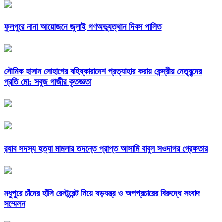
ফুলপুরে নানা আয়োজনে জুলাই গণঅভ্যুত্থান দিবস পালিত
সৌমিক হাসান সোহাগের বহিষ্কারাদেশ প্রত্যাহার করায় কেন্দ্রীয় নেতৃবৃন্দের
প্রতি মো: সবুজ গাজীর কৃতজ্ঞতা
র‌্যাব সদস্য হত্যা মামলার তদন্তে প্রাপ্ত আসামি বাবুল সওদাগর গ্রেফতার
মধুপুরে চাঁদের হাঁসি রেস্টুরেন্ট নিয়ে ষড়যন্ত্র ও অপপ্রচারের বিরুদ্ধে সংবাদ
সম্মেলন