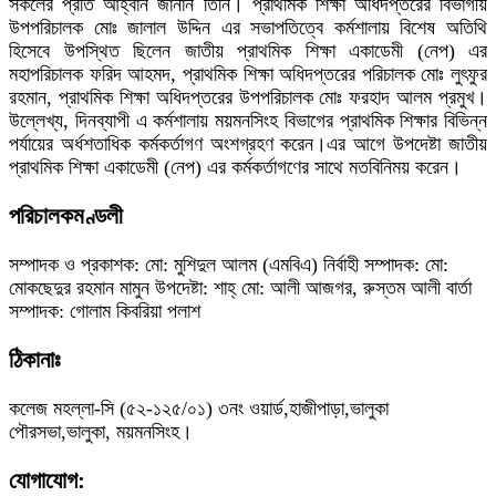
সকলের প্রতি আহ্বান জানান তিনি। প্রাথমিক শিক্ষা অধিদপ্তরের বিভাগীয়
উপপরিচালক মোঃ জালাল উদ্দিন এর সভাপতিত্বে কর্মশালায় বিশেষ অতিথি
হিসেবে উপস্থিত ছিলেন জাতীয় প্রাথমিক শিক্ষা একাডেমী (নেপ) এর
মহাপরিচালক ফরিদ আহমদ, প্রাথমিক শিক্ষা অধিদপ্তরের পরিচালক মোঃ লুৎফুর
রহমান, প্রাথমিক শিক্ষা অধিদপ্তরের উপপরিচালক মোঃ ফরহাদ আলম প্রমুখ।
উল্লেখ্য, দিনব্যাপী এ কর্মশালায় ময়মনসিংহ বিভাগের প্রাথমিক শিক্ষার বিভিন্ন
পর্যায়ের অর্ধশতাধিক কর্মকর্তাগণ অংশগ্রহণ করেন।এর আগে উপদেষ্টা জাতীয়
প্রাথমিক শিক্ষা একাডেমী (নেপ) এর কর্মকর্তাগণের সাথে মতবিনিময় করেন।
পরিচালকমণ্ডলী
সম্পাদক ও প্রকাশক: মো: মুশিদুল আলম (এমবিএ) নির্বাহী সম্পাদক: মো:
মোকছেদুর রহমান মামুন উপদেষ্টা: শাহ্ মো: আলী আজগর, রুস্তম আলী বার্তা
সম্পাদক: গোলাম কিবরিয়া পলাশ
ঠিকানাঃ
কলেজ মহল্লা-সি (৫২-১২৫/০১) ৩নং ওয়ার্ড,হাজীপাড়া,ভালুকা
পৌরসভা,ভালুকা, ময়মনসিংহ।
যোগাযোগ: