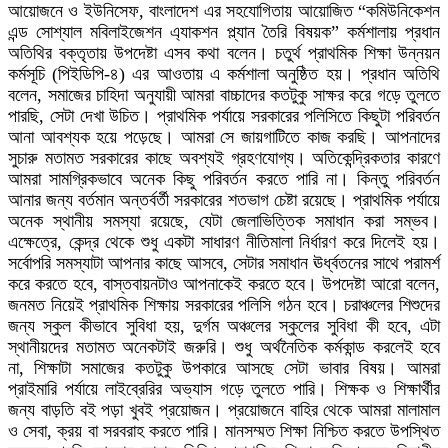
আয়োজনে ও ইউনিসেফ, বাংলাদেশ এর সহযোগিতায় আয়োজিত “কমিউনিকেশন
এন্ড সোশ্যাল মবিলাইজেশন এ্যাকশন প্ল্যান তৈরি বিষয়ক” কর্মশালায় প্রধান
অতিথির বক্তৃতায় উপদেষ্টা এসব কথা বলেন। চতুর্থ প্রাথমিক শিক্ষা উন্নয়ন
কর্মসূচি (পিইডিপি-৪) এর আওতায় এ কর্মশালা অনুষ্ঠিত হয়। প্রধান অতিথি
বলেন, সমাজের চাহিদা অনুযায়ী আমরা বাচ্চাদের কতটুকু সাক্ষর করে গড়ে তুলতে
পারছি, সেটা দেখা উচিত। প্রাথমিক পর্যায়ে সরকারের পলিসিতে কিছুটা পরিবর্তন
আনা আবশ্যক হয়ে পড়েছে। আমরা সে জায়গাটিতে কাজ করছি। আপনাদের
সুচারু মতামত সরকারের কাছে অবশ্যই গ্রহণযোগ্য। অতিকেন্দ্রিকতার কারণে
আমরা সামগ্রিকভাবে অনেক কিছু পরিবর্তন করতে পারি না। কিন্তু পরিবর্তন
আনার জন্য বর্তমান অন্তর্বর্তী সরকারের শতভাগ চেষ্টা রয়েছে। প্রাথমিক পর্যায়ে
অনেক স্থানীয় সমস্যা রয়েছে, যেটা জেলাভিত্তিক সমাধান করা সম্ভব।
এক্ষেত্রে, কেন্দ্র থেকে শুধু একটা সাধারণ নীতিমালা নির্ধারণ করে দিলেই হয়।
সর্বোপরি সমস্যাটা আপনার কাছে আসবে, সেটার সমাধান ঊর্ধ্বতনের সাথে পরামর্শ
করে করতে হবে, বাস্তবায়নটাও আপনাকেই করতে হবে। উপদেষ্টা আরো বলেন,
জনমত নিয়েই প্রাথমিক শিক্ষায় সরকারের পলিসি গঠন হবে। চরাঞ্চলের শিশুদের
জন্য স্কুল কীভাবে সুবিধা হয়, দুর্গম অঞ্চলের স্কুলের সুবিধা কী হবে, এটা
স্থানীয়দের মতামত অনেকটাই জরুরি। শুধু অর্থনৈতিক কর্মকান্ড করলেই হবে
না, শিক্ষাটা সমাজের কতটুকু উপকারে আসছে সেটা ভাবার বিষয়। আমরা
প্রাইমারি পর্যায়ে লাইব্রেরির অভ্যাস গড়ে তুলতে পারি। শিক্ষক ও শিক্ষার্থীর
জন্য বাড়তি বই পড়া খুবই প্রয়োজন। প্রয়োজনে বাহির থেকে আমরা মালামাল
ও সেবা, ক্রয় বা সরবরাহ করতে পারি। মানসম্মত শিক্ষা নিশ্চিত করতে উপস্থিত