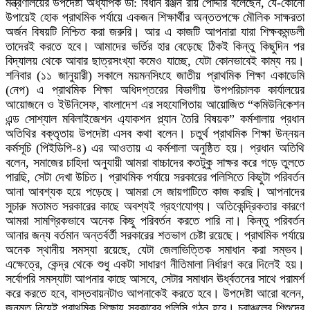
মন্ত্রণালয়ের উপদেষ্টা অধ্যাপক ডা: বিধান রঞ্জন রায় পোদ্দার বলেছেন, যে-কোনো
উপায়েই হোক প্রাথমিক পর্যায়ে একজন শিক্ষার্থীর অন্ততপক্ষে মৌলিক সাক্ষরতা
অর্জন বিষয়টি নিশ্চিত করা জরুরি। আর এ কাজটি আপনারা যারা শিক্ষকমন্ডলী
তাদেরই করতে হবে। আমাদের ভর্তির হার বেড়েছে ঠিকই কিন্তু কিছুদিন পর
বিদ্যালয় থেকে আবার ছাত্রসংখ্যা কমেও যাচ্ছে, যেটা কোনভাবেই কাম্য নয়।
শনিবার (১১ জানুয়ারী) সকালে ময়মনসিংহে জাতীয় প্রাথমিক শিক্ষা একাডেমি
(নেপ) এ প্রাথমিক শিক্ষা অধিদপ্তরের বিভাগীয় উপপরিচালক কার্যালয়ের
আয়োজনে ও ইউনিসেফ, বাংলাদেশ এর সহযোগিতায় আয়োজিত “কমিউনিকেশন
এন্ড সোশ্যাল মবিলাইজেশন এ্যাকশন প্ল্যান তৈরি বিষয়ক” কর্মশালায় প্রধান
অতিথির বক্তৃতায় উপদেষ্টা এসব কথা বলেন। চতুর্থ প্রাথমিক শিক্ষা উন্নয়ন
কর্মসূচি (পিইডিপি-৪) এর আওতায় এ কর্মশালা অনুষ্ঠিত হয়। প্রধান অতিথি
বলেন, সমাজের চাহিদা অনুযায়ী আমরা বাচ্চাদের কতটুকু সাক্ষর করে গড়ে তুলতে
পারছি, সেটা দেখা উচিত। প্রাথমিক পর্যায়ে সরকারের পলিসিতে কিছুটা পরিবর্তন
আনা আবশ্যক হয়ে পড়েছে। আমরা সে জায়গাটিতে কাজ করছি। আপনাদের
সুচারু মতামত সরকারের কাছে অবশ্যই গ্রহণযোগ্য। অতিকেন্দ্রিকতার কারণে
আমরা সামগ্রিকভাবে অনেক কিছু পরিবর্তন করতে পারি না। কিন্তু পরিবর্তন
আনার জন্য বর্তমান অন্তর্বর্তী সরকারের শতভাগ চেষ্টা রয়েছে। প্রাথমিক পর্যায়ে
অনেক স্থানীয় সমস্যা রয়েছে, যেটা জেলাভিত্তিক সমাধান করা সম্ভব।
এক্ষেত্রে, কেন্দ্র থেকে শুধু একটা সাধারণ নীতিমালা নির্ধারণ করে দিলেই হয়।
সর্বোপরি সমস্যাটা আপনার কাছে আসবে, সেটার সমাধান ঊর্ধ্বতনের সাথে পরামর্শ
করে করতে হবে, বাস্তবায়নটাও আপনাকেই করতে হবে। উপদেষ্টা আরো বলেন,
জনমত নিয়েই প্রাথমিক শিক্ষায় সরকারের পলিসি গঠন হবে। চরাঞ্চলের শিশুদের