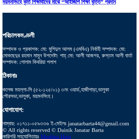
ময়মনসিংহে কৃতি শিক্ষার্থীদের মাঝে “আইজিপি শিক্ষা বৃত্তি” প্রদান
পরিচালকমণ্ডলী
সম্পাদক ও প্রকাশক: মো: মুশিদুল আলম (এমবিএ) নির্বাহী সম্পাদক: মো:
মোকছেদুর রহমান মামুন উপদেষ্টা: শাহ্ মো: আলী আজগর, রুস্তম আলী বার্তা
সম্পাদক: গোলাম কিবরিয়া পলাশ
ঠিকানাঃ
কলেজ মহল্লা-সি (৫২-১২৫/০১) ৩নং ওয়ার্ড,হাজীপাড়া,ভালুকা
পৌরসভা,ভালুকা, ময়মনসিংহ।
যোগাযোগ:
নাম্বার: ০১৭১১-০৫৯৩৩৬ ই-মেইলঃ janatarbarta44@gmail.com
© All rights reserved © Dainik Janatar Barta
কারিগরি সহযোগিতায়ঃ
Meghna Host