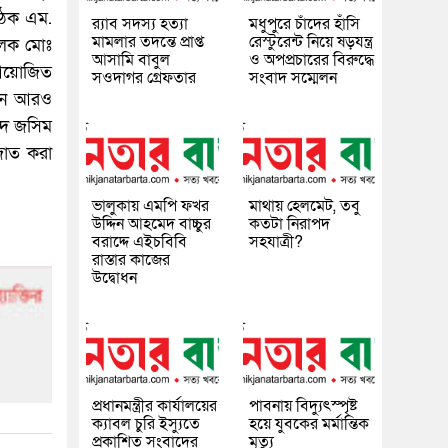
ংগঠক এম.
র‌্যাব সদস্য হত্যা
মধুপুরে চাঁদের হাঁসি
মামলার তদন্তে প্রাপ্ত
রেস্টুরেন্ট নিয়ে ষড়যন্ত্র
ালক মোঃ
আসামি বাবুল
ও অপপ্রচারের বিরুদ্ধে
 আয়োজিত
সওদাগর গ্রেফতার
সংবাদ সম্মেলন
ঠানে আরও
্মদ জসিম
জাত করা
ভালুকায় এমপি ফখর
মাথায় হেলমেট, তবু
উদ্দিন আহমেদ বাচ্চুর
কতটা নিরাপদ
বরাদ্দে এইচবিবি
সহযাত্রী?
রাস্তার কাজের
উদ্বোধন
প্রধানমন্ত্রীর কার্যালয়ের
পাবনায় বিদ্যুৎস্পৃষ্ট
ক্যাবল চুরি ইস্যুতে
হয়ে যুব‌কের মর্মান্তিক
প্রকাশিত সংবাদের
মৃত্যু