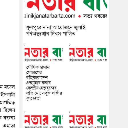
ফুলপুরে নানা আয়োজনে জুলাই
গণঅভ্যুত্থান দিবস পালিত
সৌমিক হাসান
সোহাগের
বহিষ্কারাদেশ
প্রত্যাহার করায়
্রাম মডেল
কেন্দ্রীয় নেতৃবৃন্দের
প্রতি মো: সবুজ গাজীর
, ইসলামী
কৃতজ্ঞতা
ভাপতিত্ব
থি ছিলেন
 বক্তব্য
 এছাড়া