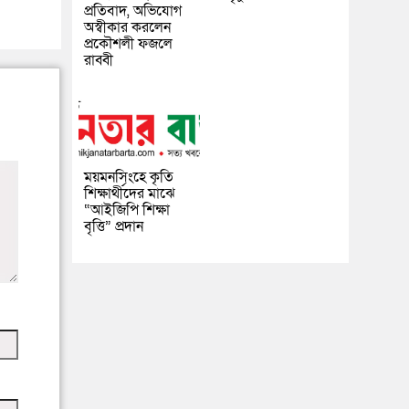
প্রতিবাদ, অভিযোগ
অস্বীকার করলেন
প্রকৌশলী ফজলে
রাব্বী
ময়মনসিংহে কৃতি
শিক্ষার্থীদের মাঝে
“আইজিপি শিক্ষা
বৃত্তি” প্রদান