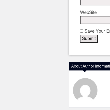
WebSite
Save Your Em
About Author Informat