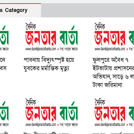
s Category
জনে
পাবনায় বিদ্যুৎস্পৃষ্ট হয়ে
ফুলপুরে অবৈধ ৭
িবস
যুব‌কের মর্মান্তিক মৃত্যু
ইটভাটায় প্রশাসনে
অভিযান, সাড়ে ৬ ল
টাকা জরিমানা