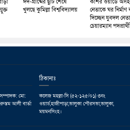
বাড়ী
ঈদ-গ্রীষ্মের ছুটি শেষে
কাশর ওয়ার্ডে অসহ
ুক্ত
খুলছে কুমিল্লা বিশ্ববিদ্যালয়
নেতাকে ঘর নির্মাণ
দিচ্ছেন যুবদল নেত
চেয়ারম্যান পদপ্রার্থ
ঠিকানাঃ
 সম্পাদক: মো:
কলেজ মহল্লা-সি (৫২-১২৫/০১) ৩নং
ুস্তম আলী বার্তা
ওয়ার্ড,হাজীপাড়া,ভালুকা পৌরসভা,ভালুকা,
ময়মনসিংহ।