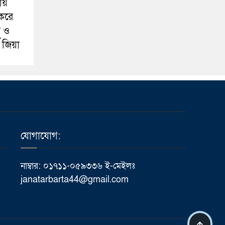
ায়
 করে
া ও
ী জিয়া
যোগাযোগ:
নাম্বার: ০১৭১১-০৫৯৩৩৬ ই-মেইলঃ
janatarbarta44@gmail.com