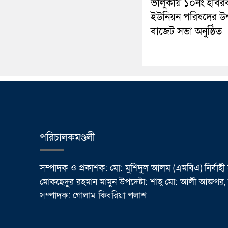
ভালুকায় ১০নং হবির
ইউনিয়ন পরিষদের উন্ম
বাজেট সভা অনুষ্ঠিত
পরিচালকমণ্ডলী
সম্পাদক ও প্রকাশক: মো: মুশিদুল আলম (এমবিএ) নির্বাহী
মোকছেদুর রহমান মামুন উপদেষ্টা: শাহ্ মো: আলী আজগর, র
সম্পাদক: গোলাম কিবরিয়া পলাশ