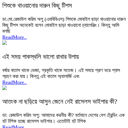
শিশুকে খাওয়ানোর দারুন কিছু টিপস
ডা.মো.রেজাউল করিম অপু (এমবিবিএস) শিশুকে মোবাইল ছাড়া খাওয়ানোর দারুন
কিছু টিপস অনেকেই বলেন মোবাইল ছাড়া খাওয়ানো চ্যালেঞ্জিং। কিন্তু আমি
বলছি
ReadMore..
এই সময় পাকস্থলি ভালো রাখার উপায়
বর্ষার বাতাস থাকে ভেজা, প্রকৃতি থাকে সতেজ। এই সময়ে প্রাণ ভরে শ্বাস
গ্রহণ করা যায়। কিন্তু এই বাতাস অ্যালার্জি এবং
ReadMore..
আতংক না ছড়িয়ে আসুন জেনে নেই রাসেলস ভাইপার কী?
ডা: রেজাউল করিম অপু: আমাদের করনীয় কী? বর্তমানে দেশের বেশ ট্রেন্ডিং এক
হট টপিক হচ্ছে রাসেলস ভাইপার। এতোটাই হট টপিক
ReadMore..