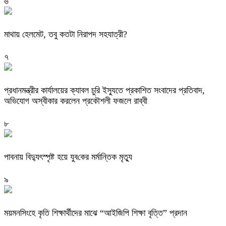
৬
মাথায় হেলমেট, তবু কতটা নিরাপদ সহযাত্রী?
৭
প্রধানমন্ত্রীর কার্যালয়ের ক্যাবল চুরি ইস্যুতে প্রকাশিত সংবাদের প্রতিবাদ,
অভিযোগ অস্বীকার করলেন প্রকৌশলী ফজলে রাব্বী
৮
পাবনায় বিদ্যুৎস্পৃষ্ট হয়ে যুব‌কের মর্মান্তিক মৃত্যু
৯
ময়মনসিংহে কৃতি শিক্ষার্থীদের মাঝে “আইজিপি শিক্ষা বৃত্তি” প্রদান