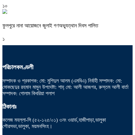
১০
ফুলপুরে নানা আয়োজনে জুলাই গণঅভ্যুত্থান দিবস পালিত
১
পরিচালকমণ্ডলী
সম্পাদক ও প্রকাশক: মো: মুশিদুল আলম (এমবিএ) নির্বাহী সম্পাদক: মো:
মোকছেদুর রহমান মামুন উপদেষ্টা: শাহ্ মো: আলী আজগর, রুস্তম আলী বার্তা
সম্পাদক: গোলাম কিবরিয়া পলাশ
ঠিকানাঃ
কলেজ মহল্লা-সি (৫২-১২৫/০১) ৩নং ওয়ার্ড,হাজীপাড়া,ভালুকা
পৌরসভা,ভালুকা, ময়মনসিংহ।