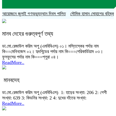
আয়োজনে জুলাই গণঅভ্যুত্থান দিবস পালিত
সৌমিক হাসান সোহাগের বহিষ্কারাদেশ 
মানব দেহের গুরুত্বপূর্ণ তথ্য
ডা.মো.রেজাউল করিম অপু (এমবিবিএস) ০১। মস্তিস্কের পর্দার নাম
কি==মেনিনজেস ০২। হৃদপিন্ডের পর্দার নাম কি===পেরিকার্ডিয়াম ০৩।
ফুসফুসের পর্দার নাম কি===প্লুরা ০৪।
ReadMore..
মানবদেহ
ডা.মো.রেজাউল করিম অপু (এমবিবিএস) 1: হাড়ের সংখ্যা: 206 2: পেশী
সংখ্যা: 639 3: কিডনির সংখ্যা: 2 4: দুধের দাঁতের সংখ্যা:
ReadMore..