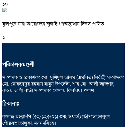
১০
ফুলপুরে নানা আয়োজনে জুলাই গণঅভ্যুত্থান দিবস পালিত
১
পরিচালকমণ্ডলী
সম্পাদক ও প্রকাশক: মো: মুশিদুল আলম (এমবিএ) নির্বাহী সম্পাদক:
মো: মোকছেদুর রহমান মামুন উপদেষ্টা: শাহ্ মো: আলী আজগর,
রুস্তম আলী বার্তা সম্পাদক: গোলাম কিবরিয়া পলাশ
ঠিকানাঃ
কলেজ মহল্লা-সি (৫২-১২৫/০১) ৩নং ওয়ার্ড,হাজীপাড়া,ভালুকা
পৌরসভা,ভালুকা, ময়মনসিংহ।