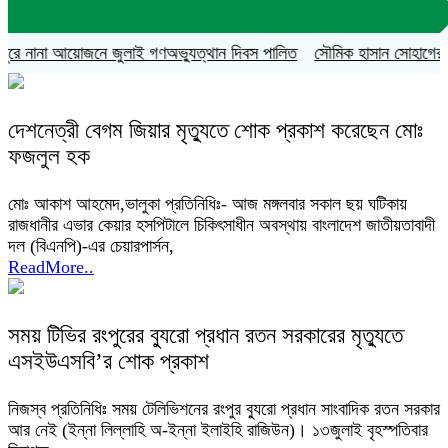
রে নানা আয়োজনে জুলাই গণঅভ্যুত্থান দিবস পালিত
সৌমিক হাসান সোহাগের বহিষ্
দেশনেত্রী বেগম জিয়ার মৃত্যুতে শোক প্রকাশ করেছেন মোঃ
ফজলুল হক
মোঃ আকাশ আহমেদ,ভালুকা প্রতিনিধিঃ- আজ মঙ্গলবার সকাল ছয় ঘটিকায়
রাজধানীর এভার কেয়ার হসপিটালে চিকিৎসাধীন অবস্থায় বাংলাদেশ জাতীয়তাবাদী
দল (বিএনপি)-এর চেয়ারপার্সন,
ReadMore..
সময় টিভির রংপুরের ব্যুরো প্রধান রতন সরকারের মৃত্যুতে
এসইউএসবি’র শোক প্রকাশ
নিজস্ব প্রতিনিধিঃ সময় টেলিভিশনের রংপুর ব্যুরো প্রধান সাংবাদিক রতন সরকার
আর নেই (ইন্না লিল্লাহি অ-ইন্না ইলাইহি রাজিউন)। ১৩জুলাই বৃহস্পতিবার