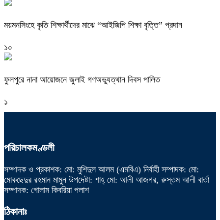
ময়মনসিংহে কৃতি শিক্ষার্থীদের মাঝে “আইজিপি শিক্ষা বৃত্তি” প্রদান
১০
ফুলপুরে নানা আয়োজনে জুলাই গণঅভ্যুত্থান দিবস পালিত
১
পরিচালকমণ্ডলী
সম্পাদক ও প্রকাশক: মো: মুশিদুল আলম (এমবিএ) নির্বাহী সম্পাদক: মো:
মোকছেদুর রহমান মামুন উপদেষ্টা: শাহ্ মো: আলী আজগর, রুস্তম আলী বার্তা
সম্পাদক: গোলাম কিবরিয়া পলাশ
ঠিকানাঃ