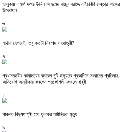
ভালুকায় এমপি ফখর উদ্দিন আহমেদ বাচ্চুর বরাদ্দে এইচবিবি রাস্তার কাজের
উদ্বোধন
৬
মাথায় হেলমেট, তবু কতটা নিরাপদ সহযাত্রী?
৭
প্রধানমন্ত্রীর কার্যালয়ের ক্যাবল চুরি ইস্যুতে প্রকাশিত সংবাদের প্রতিবাদ,
অভিযোগ অস্বীকার করলেন প্রকৌশলী ফজলে রাব্বী
৮
পাবনায় বিদ্যুৎস্পৃষ্ট হয়ে যুব‌কের মর্মান্তিক মৃত্যু
৯