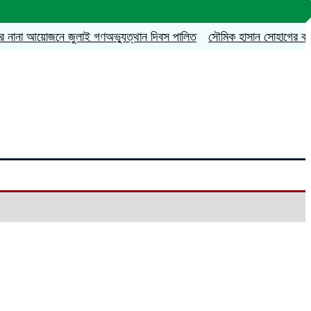
না আয়োজনে জুলাই গণঅভ্যুত্থান দিবস পালিত
সৌমিক হাসান সোহাগের বহিষ্কারাদে