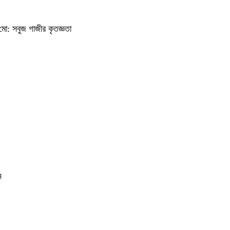
ি মো: সবুজ গাজীর কৃতজ্ঞতা
ন