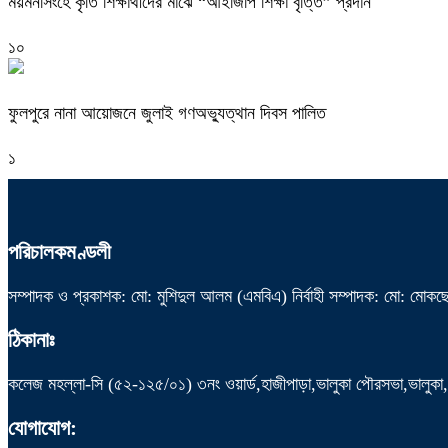
ময়মনসিংহে কৃতি শিক্ষার্থীদের মাঝে “আইজিপি শিক্ষা বৃত্তি” প্রদান
১০
ফুলপুরে নানা আয়োজনে জুলাই গণঅভ্যুত্থান দিবস পালিত
১
পরিচালকমণ্ডলী
সম্পাদক ও প্রকাশক: মো: মুশিদুল আলম (এমবিএ) নির্বাহী সম্পাদক: মো: মোকছে
ঠিকানাঃ
কলেজ মহল্লা-সি (৫২-১২৫/০১) ৩নং ওয়ার্ড,হাজীপাড়া,ভালুকা পৌরসভা,ভালুক
যোগাযোগ: