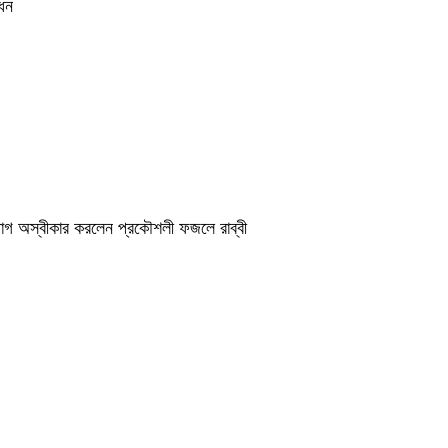
োধন
অভিযোগ অস্বীকার করলেন প্রকৌশলী ফজলে রাব্বী