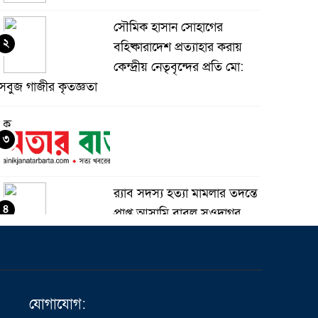
সৌমিক হাসান সোহাগের
২
বহিষ্কারাদেশ প্রত্যাহার করায়
কেন্দ্রীয় নেতৃবৃন্দের প্রতি মো:
সবুজ গাজীর কৃতজ্ঞতা
৩
র‌্যাব সদস্য হত্যা মামলার তদন্তে
৪
প্রাপ্ত আসামি বাবুল সওদাগর
গ্রেফতার
মধুপুরে চাঁদের হাঁসি রেস্টুরেন্ট
৫
নিয়ে ষড়যন্ত্র ও অপপ্রচারের
যোগাযোগ:
বিরুদ্ধে সংবাদ সম্মেলন