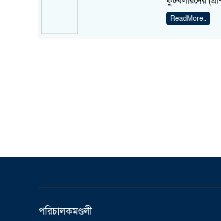
ফুটবলারদের (প্র
ReadMore..
পরিচালকমণ্ডলী