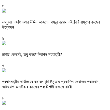
৫
ভালুকায় এমপি ফখর উদ্দিন আহমেদ বাচ্চুর বরাদ্দে এইচবিবি রাস্তার কাজের
উদ্বোধন
৬
মাথায় হেলমেট, তবু কতটা নিরাপদ সহযাত্রী?
৭
প্রধানমন্ত্রীর কার্যালয়ের ক্যাবল চুরি ইস্যুতে প্রকাশিত সংবাদের প্রতিবাদ,
অভিযোগ অস্বীকার করলেন প্রকৌশলী ফজলে রাব্বী
৮