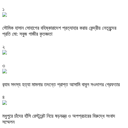
১
সৌমিক হাসান সোহাগের বহিষ্কারাদেশ প্রত্যাহার করায় কেন্দ্রীয় নেতৃবৃন্দের
প্রতি মো: সবুজ গাজীর কৃতজ্ঞতা
২
৩
র‌্যাব সদস্য হত্যা মামলার তদন্তে প্রাপ্ত আসামি বাবুল সওদাগর গ্রেফতার
৪
মধুপুরে চাঁদের হাঁসি রেস্টুরেন্ট নিয়ে ষড়যন্ত্র ও অপপ্রচারের বিরুদ্ধে সংবাদ
সম্মেলন