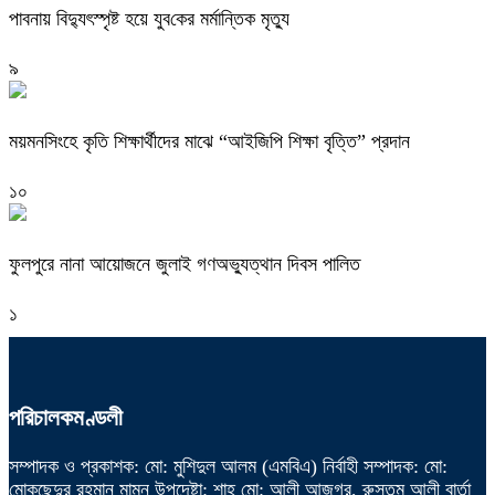
পাবনায় বিদ্যুৎস্পৃষ্ট হয়ে যুব‌কের মর্মান্তিক মৃত্যু
৯
ময়মনসিংহে কৃতি শিক্ষার্থীদের মাঝে “আইজিপি শিক্ষা বৃত্তি” প্রদান
১০
ফুলপুরে নানা আয়োজনে জুলাই গণঅভ্যুত্থান দিবস পালিত
১
পরিচালকমণ্ডলী
সম্পাদক ও প্রকাশক: মো: মুশিদুল আলম (এমবিএ) নির্বাহী সম্পাদক: মো:
মোকছেদুর রহমান মামুন উপদেষ্টা: শাহ্ মো: আলী আজগর, রুস্তম আলী বার্তা