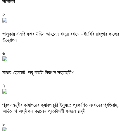
সম্মেলন
৫
ভালুকায় এমপি ফখর উদ্দিন আহমেদ বাচ্চুর বরাদ্দে এইচবিবি রাস্তার কাজের
উদ্বোধন
৬
মাথায় হেলমেট, তবু কতটা নিরাপদ সহযাত্রী?
৭
প্রধানমন্ত্রীর কার্যালয়ের ক্যাবল চুরি ইস্যুতে প্রকাশিত সংবাদের প্রতিবাদ,
অভিযোগ অস্বীকার করলেন প্রকৌশলী ফজলে রাব্বী
৮