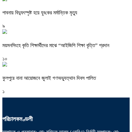
পাবনায় বিদ্যুৎস্পৃষ্ট হয়ে যুব‌কের মর্মান্তিক মৃত্যু
৯
ময়মনসিংহে কৃতি শিক্ষার্থীদের মাঝে “আইজিপি শিক্ষা বৃত্তি” প্রদান
১০
ফুলপুরে নানা আয়োজনে জুলাই গণঅভ্যুত্থান দিবস পালিত
১
পরিচালকমণ্ডলী
সম্পাদক ও প্রকাশক: মো: মুশিদুল আলম (এমবিএ) নির্বাহী সম্পাদক: মো: