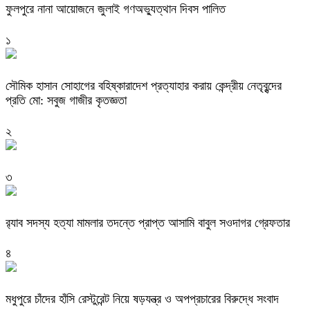
ফুলপুরে নানা আয়োজনে জুলাই গণঅভ্যুত্থান দিবস পালিত
১
সৌমিক হাসান সোহাগের বহিষ্কারাদেশ প্রত্যাহার করায় কেন্দ্রীয় নেতৃবৃন্দের
প্রতি মো: সবুজ গাজীর কৃতজ্ঞতা
২
৩
র‌্যাব সদস্য হত্যা মামলার তদন্তে প্রাপ্ত আসামি বাবুল সওদাগর গ্রেফতার
৪
মধুপুরে চাঁদের হাঁসি রেস্টুরেন্ট নিয়ে ষড়যন্ত্র ও অপপ্রচারের বিরুদ্ধে সংবাদ