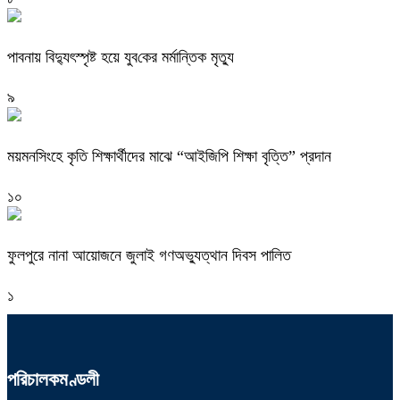
পাবনায় বিদ্যুৎস্পৃষ্ট হয়ে যুব‌কের মর্মান্তিক মৃত্যু
৯
ময়মনসিংহে কৃতি শিক্ষার্থীদের মাঝে “আইজিপি শিক্ষা বৃত্তি” প্রদান
১০
ফুলপুরে নানা আয়োজনে জুলাই গণঅভ্যুত্থান দিবস পালিত
১
পরিচালকমণ্ডলী