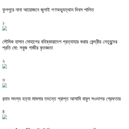
ফুলপুরে নানা আয়োজনে জুলাই গণঅভ্যুত্থান দিবস পালিত
১
সৌমিক হাসান সোহাগের বহিষ্কারাদেশ প্রত্যাহার করায় কেন্দ্রীয় নেতৃবৃন্দের
প্রতি মো: সবুজ গাজীর কৃতজ্ঞতা
২
৩
র‌্যাব সদস্য হত্যা মামলার তদন্তে প্রাপ্ত আসামি বাবুল সওদাগর গ্রেফতার
৪