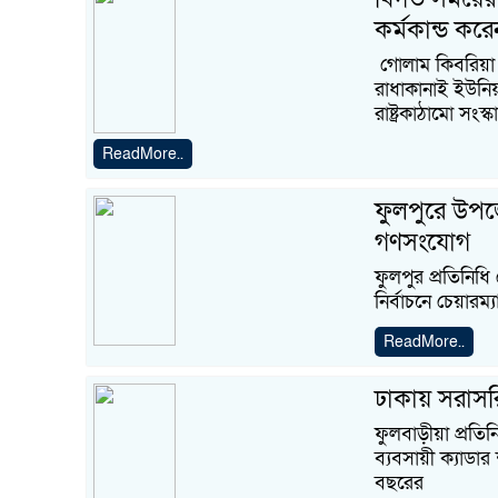
কর্মকান্ড ক
গোলাম কিবরিয়া
রাধাকানাই ইউনিয়
রাষ্ট্রকাঠামো সং
ReadMore..
ফুলপুরে উপজে
গণসংযোগ
ফুলপুর প্রতিনি
নির্বাচনে চেয়ারম
ReadMore..
ঢাকায় সরাসরি
ফুলবাড়ীয়া প্রতিন
ব্যবসায়ী ক্যাডা
বছরের