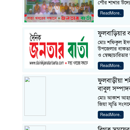
পৌর শাখার উদ্যো
ReadMore..
ফুলবাড়িয়ার ব
মোঃ শফিকুল ইসল
উপজেলার বাকতা 
ও স্বেচ্ছাচারিত
ReadMore..
ফুলবাড়ীয়া শ
বাবুল সম্পা
মোঃ আকাশ আহমেদ
জিয়া স্মৃতি সংস
ReadMore..
বিগত সময়ের 