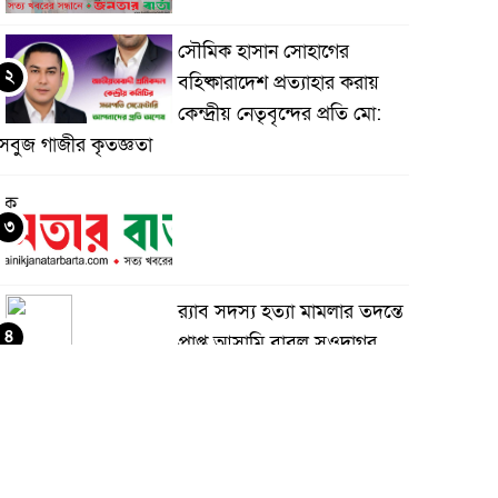
সৌমিক হাসান সোহাগের
২
বহিষ্কারাদেশ প্রত্যাহার করায়
কেন্দ্রীয় নেতৃবৃন্দের প্রতি মো:
সবুজ গাজীর কৃতজ্ঞতা
৩
র‌্যাব সদস্য হত্যা মামলার তদন্তে
৪
প্রাপ্ত আসামি বাবুল সওদাগর
গ্রেফতার
মধুপুরে চাঁদের হাঁসি রেস্টুরেন্ট
৫
নিয়ে ষড়যন্ত্র ও অপপ্রচারের
বিরুদ্ধে সংবাদ সম্মেলন