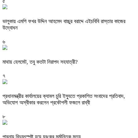
৫
ভালুকায় এমপি ফখর উদ্দিন আহমেদ বাচ্চুর বরাদ্দে এইচবিবি রাস্তার কাজের
উদ্বোধন
৬
মাথায় হেলমেট, তবু কতটা নিরাপদ সহযাত্রী?
৭
প্রধানমন্ত্রীর কার্যালয়ের ক্যাবল চুরি ইস্যুতে প্রকাশিত সংবাদের প্রতিবাদ,
অভিযোগ অস্বীকার করলেন প্রকৌশলী ফজলে রাব্বী
৮
পাবনায় বিদ্যুৎস্পৃষ্ট হয়ে যুব‌কের মর্মান্তিক মৃত্যু