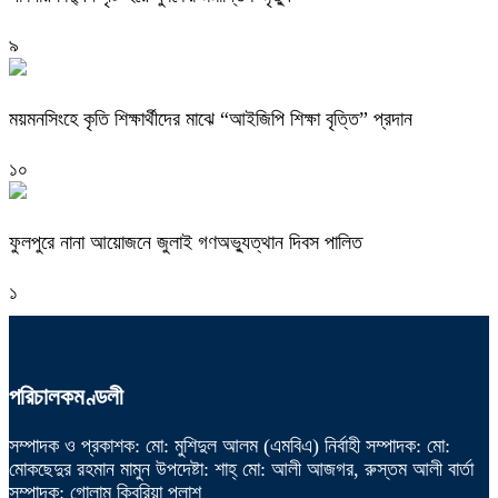
৯
ময়মনসিংহে কৃতি শিক্ষার্থীদের মাঝে “আইজিপি শিক্ষা বৃত্তি” প্রদান
১০
ফুলপুরে নানা আয়োজনে জুলাই গণঅভ্যুত্থান দিবস পালিত
১
পরিচালকমণ্ডলী
সম্পাদক ও প্রকাশক: মো: মুশিদুল আলম (এমবিএ) নির্বাহী সম্পাদক: মো:
মোকছেদুর রহমান মামুন উপদেষ্টা: শাহ্ মো: আলী আজগর, রুস্তম আলী বার্তা
সম্পাদক: গোলাম কিবরিয়া পলাশ