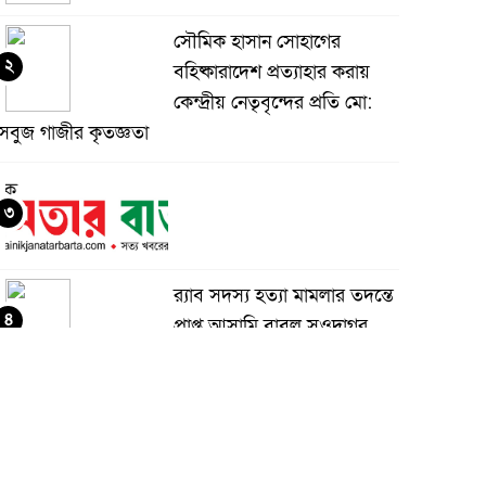
সৌমিক হাসান সোহাগের
২
বহিষ্কারাদেশ প্রত্যাহার করায়
কেন্দ্রীয় নেতৃবৃন্দের প্রতি মো:
সবুজ গাজীর কৃতজ্ঞতা
৩
র‌্যাব সদস্য হত্যা মামলার তদন্তে
৪
প্রাপ্ত আসামি বাবুল সওদাগর
গ্রেফতার
মধুপুরে চাঁদের হাঁসি রেস্টুরেন্ট
৫
নিয়ে ষড়যন্ত্র ও অপপ্রচারের
বিরুদ্ধে সংবাদ সম্মেলন