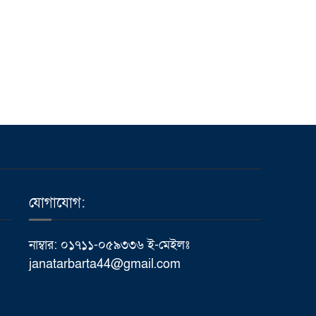
ভালুকায় এমপি ফখর উদ্দিন
৬
আহমেদ বাচ্চুর বরাদ্দে এইচবিবি
রাস্তার কাজের উদ্বোধন
মাথায় হেলমেট, তবু কতটা
৭
নিরাপদ সহযাত্রী?
প্রধানমন্ত্রীর কার্যালয়ের ক্যাবল
৮
চুরি ইস্যুতে প্রকাশিত সংবাদের
যোগাযোগ:
প্রতিবাদ, অভিযোগ অস্বীকার
করলেন প্রকৌশলী ফজলে রাব্বী
নাম্বার: ০১৭১১-০৫৯৩৩৬ ই-মেইলঃ
janatarbarta44@gmail.com
পাবনায় বিদ্যুৎস্পৃষ্ট হয়ে যুব‌কের
৯
মর্মান্তিক মৃত্যু