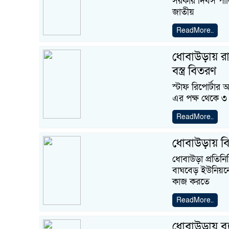
সরকার দিবস পাল
জাতীয়
ReadMore..
ধোবাউড়ায় রা
বস্ত্র বিতরণ
স্টাফ রিপোর্টার
এর পক্ষ থেকে ৩ 
ReadMore..
ধোবাউড়ায় বিদ্য
ধোবাউড়া প্রতিন
বাঘবেড় ইউনিয়নের
কাজ করতে
ReadMore..
ধোবাউড়ায় ব্য