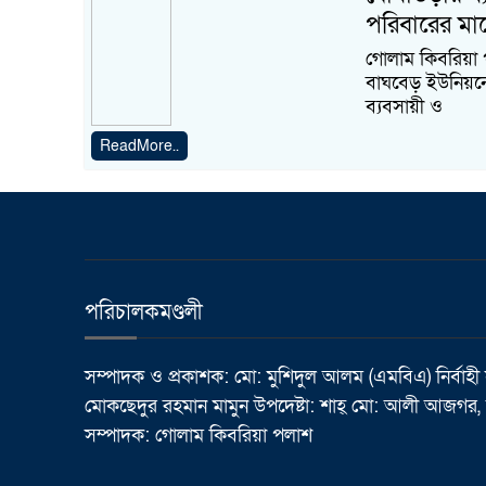
পরিবারের মাঝ
গোলাম কিবরিয়া 
বাঘবেড় ইউনিয়নে 
ব্যবসায়ী ও
ReadMore..
পরিচালকমণ্ডলী
সম্পাদক ও প্রকাশক: মো: মুশিদুল আলম (এমবিএ) নির্বাহী
মোকছেদুর রহমান মামুন উপদেষ্টা: শাহ্ মো: আলী আজগর, র
সম্পাদক: গোলাম কিবরিয়া পলাশ