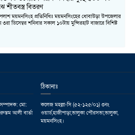
ে শীতবস্ত্র বিতরণ
পলাশ ময়মনসিংহ প্রতিনিধিঃ ময়মনসিংহের ধোবাউড়া উপজেলার
৩রা ডিসেম্বর শনিবার সকাল ১০টায় মুন্সিরহাট বাজারে বিশিষ্ট
ঠিকানাঃ
 সম্পাদক: মো:
কলেজ মহল্লা-সি (৫২-১২৫/০১) ৩নং
ুস্তম আলী বার্তা
ওয়ার্ড,হাজীপাড়া,ভালুকা পৌরসভা,ভালুকা,
ময়মনসিংহ।