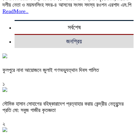
দলীয় নেতা ও ময়মনসিংহ সদর-৪ আসনের সংসদ সদস্য রওশন এরশাদ এম.পি
ReadMore..
সর্বশেষ
জনপ্রিয়
ফুলপুরে নানা আয়োজনে জুলাই গণঅভ্যুত্থান দিবস পালিত
১
সৌমিক হাসান সোহাগের বহিষ্কারাদেশ প্রত্যাহার করায় কেন্দ্রীয় নেতৃবৃন্দের
প্রতি মো: সবুজ গাজীর কৃতজ্ঞতা
২