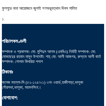
ফুলপুরে নানা আয়োজনে জুলাই গণঅভ্যুত্থান দিবস পালিত
১
পরিচালকমণ্ডলী
সম্পাদক ও প্রকাশক: মো: মুশিদুল আলম (এমবিএ) নির্বাহী সম্পাদক: মো:
মোকছেদুর রহমান মামুন উপদেষ্টা: শাহ্ মো: আলী আজগর, রুস্তম আলী বার্তা
সম্পাদক: গোলাম কিবরিয়া পলাশ
ঠিকানাঃ
কলেজ মহল্লা-সি (৫২-১২৫/০১) ৩নং ওয়ার্ড,হাজীপাড়া,ভালুকা
পৌরসভা,ভালুকা, ময়মনসিংহ।
যোগাযোগ: