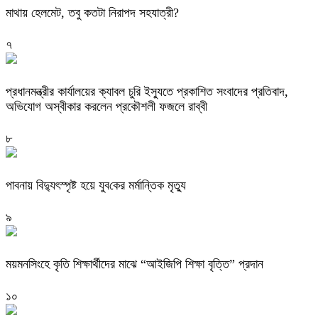
মাথায় হেলমেট, তবু কতটা নিরাপদ সহযাত্রী?
৭
প্রধানমন্ত্রীর কার্যালয়ের ক্যাবল চুরি ইস্যুতে প্রকাশিত সংবাদের প্রতিবাদ,
অভিযোগ অস্বীকার করলেন প্রকৌশলী ফজলে রাব্বী
৮
পাবনায় বিদ্যুৎস্পৃষ্ট হয়ে যুব‌কের মর্মান্তিক মৃত্যু
৯
ময়মনসিংহে কৃতি শিক্ষার্থীদের মাঝে “আইজিপি শিক্ষা বৃত্তি” প্রদান
১০