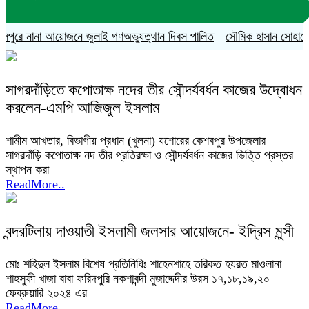
ুরে নানা আয়োজনে জুলাই গণঅভ্যুত্থান দিবস পালিত
সৌমিক হাসান সোহাগের বহিষ
সাগরদাঁড়িতে কপোতাক্ষ নদের তীর সৌন্দর্যবর্ধন কাজের উদ্বোধন
করলেন-এমপি আজিজুল ইসলাম
শামীম আখতার, বিভাগীয় প্রধান (খুলনা) যশোরের কেশবপুর উপজেলার
সাগরদাঁড়ি কপোতাক্ষ নদ তীর প্রতিরক্ষা ও সৌন্দর্যবর্ধন কাজের ভিত্তি প্রস্তর
স্থাপন করা
ReadMore..
বন্দরটিলায় দাওয়াতী ইসলামী জলসার আয়োজনে- ইদ্রিস মুন্সী
মোঃ শহিদুল ইসলাম বিশেষ প্রতিনিধিঃ শাহেনশাহে তরিকত হযরত মাওলানা
শাহসুফী খাজা বাবা ফরিদপুরি নকশাবন্দী মুজাদ্দেদীর উরস ১৭,১৮,১৯,২০
ফেব্রুয়ারি ২০২৪ এর
ReadMore..