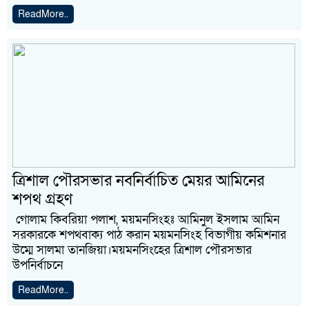
ReadMore..
ত্রিশাল পৌরসভার নবনির্বাচিত মেয়র আমিনের
শপথ গ্রহণ
গোলাম কিবরিয়া পলাশ, ময়মনসিংহঃ আমিনুল ইসলাম আমিন
সরকারকে শপথবাক্য পাঠ করান ময়মনসিংহ বিভাগীয় কমিশনার
উম্মে সালমা তানজিয়া।ময়মনসিংহের ত্রিশাল পৌরসভার
উপনির্বাচনে
ReadMore..