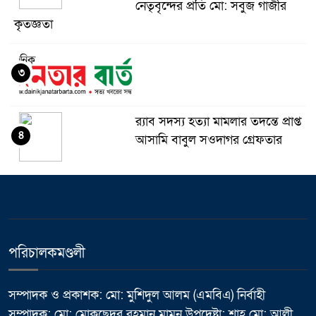
নেতৃবৃন্দের প্রতি মো: সবুজ গাজীর
কৃতজ্ঞতা
৩
র‌্যাব সদস্য হত্যা মামলার তদন্তে প্রাপ্ত
৪
আসামি বাবুল সওদাগর গ্রেফতার
মধুপুরে চাঁদের হাঁসি রেস্টুরেন্ট নিয়ে
৫
ষড়যন্ত্র ও অপপ্রচারের বিরুদ্ধে সংবাদ
সম্মেলন
পরিচালকমণ্ডলী
ভালুকায় এমপি ফখর উদ্দিন আহমেদ
৬
বাচ্চুর বরাদ্দে এইচবিবি রাস্তার কাজের
উদ্বোধন
সম্পাদক ও প্রকাশক: মো: মুশিদুল আলম (এমবিএ) নির্বাহী
সম্পাদক: মো: মোকছেদুর রহমান মামুন উপদেষ্টা: শাহ্ মো: আলী