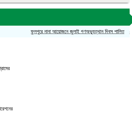
ফুলপুরে নানা আয়োজনে জুলাই গণঅভ্যুত্থান দিবস পালিত
সৌমিক হাসা
্রামের
পোরেশনের