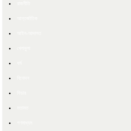
রাজনীতি
আন্তর্জাতিক
আইন-আদালত
খেলাধুলা
ধর্ম
বিনোদন
ফিচার
মতামত
গণমাধ্যম