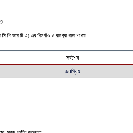
িত
বি সি পি আর টি এ) এর খিলগাঁও ও রামপুরা থানা শাখার
সর্বশেষ
জনপ্রিয়
ি মো: সবুজ গাজীর কৃতজ্ঞতা