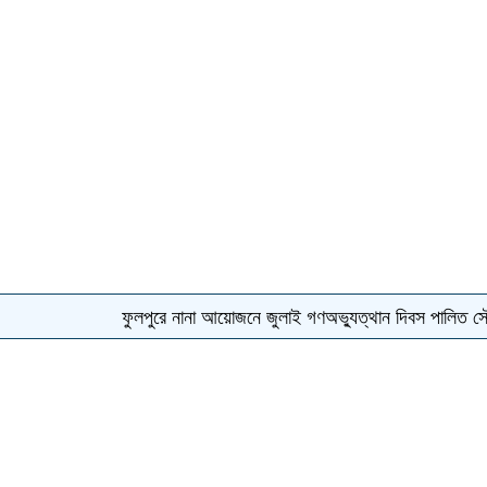
ফুলপুরে নানা আয়োজনে জুলাই গণঅভ্যুত্থান দিবস পালিত
সৌমিক হাসান