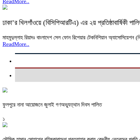
ReadMore..
ঢাকা’র খিলগাঁওয়ে (বিসিপিআরটিএ) এর ২য় প্রতিষ্ঠাবার্ষিকী পাল
মাহমুদুল্লাহ রিয়াদঃ বাংলাদেশ সেল ফোন রিপেয়ার টেকনিশিয়ান অ্যাসোসিয়েশন (
ReadMore..
ফুলপুরে নানা আয়োজনে জুলাই গণঅভ্যুত্থান দিবস পালিত
১
সৌমিক হাসান সোহাগের বহিষ্কারাদেশ প্রত্যাহার করায় কেন্দ্রীয় নেতৃবৃন্দের প্রত