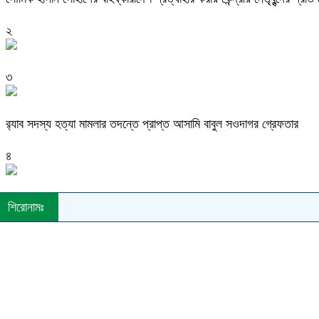
২
৩
র‌্যাব সদস্য হত্যা মামলার তদন্তে প্রাপ্ত আসামি বাবুল সওদাগর গ্রেফতার
৪
মধুপুরে চাঁদের হাঁসি রেস্টুরেন্ট নিয়ে ষড়যন্ত্র ও অপপ্রচারের বিরুদ্ধে সংবাদ সম্মেল
শিরোনামঃ
৫
ভালুকায় এমপি ফখর উদ্দিন আহমেদ বাচ্চুর বরাদ্দে এইচবিবি রাস্তার কাজের উদ্ব
৬