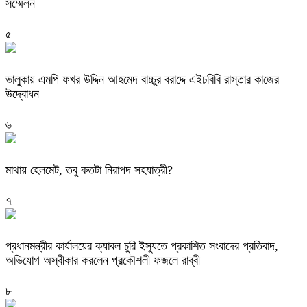
সম্মেলন
৫
ভালুকায় এমপি ফখর উদ্দিন আহমেদ বাচ্চুর বরাদ্দে এইচবিবি রাস্তার কাজের
উদ্বোধন
৬
মাথায় হেলমেট, তবু কতটা নিরাপদ সহযাত্রী?
৭
প্রধানমন্ত্রীর কার্যালয়ের ক্যাবল চুরি ইস্যুতে প্রকাশিত সংবাদের প্রতিবাদ,
অভিযোগ অস্বীকার করলেন প্রকৌশলী ফজলে রাব্বী
৮