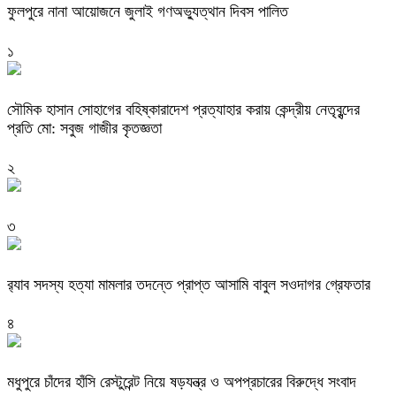
ফুলপুরে নানা আয়োজনে জুলাই গণঅভ্যুত্থান দিবস পালিত
১
সৌমিক হাসান সোহাগের বহিষ্কারাদেশ প্রত্যাহার করায় কেন্দ্রীয় নেতৃবৃন্দের
প্রতি মো: সবুজ গাজীর কৃতজ্ঞতা
২
৩
র‌্যাব সদস্য হত্যা মামলার তদন্তে প্রাপ্ত আসামি বাবুল সওদাগর গ্রেফতার
৪
মধুপুরে চাঁদের হাঁসি রেস্টুরেন্ট নিয়ে ষড়যন্ত্র ও অপপ্রচারের বিরুদ্ধে সংবাদ