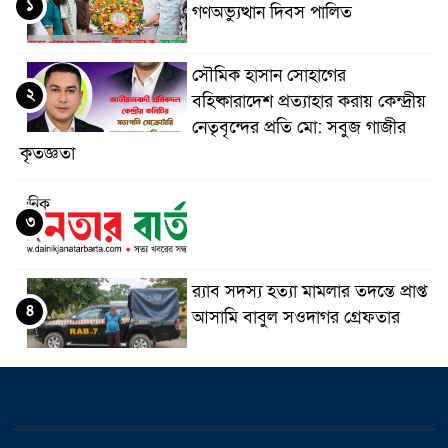
১
গণঅভ্যুত্থান দিবস পালিত
সৌমিক হাসান সোহাগের
২
বহিষ্কারাদেশ প্রত্যাহার করায় কেন্দ্রীয়
নেতৃবৃন্দের প্রতি মো: সবুজ গাজীর
কৃতজ্ঞতা
৩
র‌্যাব সদস্য হত্যা মামলার তদন্তে প্রাপ্ত
৪
আসামি বাবুল সওদাগর গ্রেফতার
মধুপুরে চাঁদের হাঁসি রেস্টুরেন্ট নিয়ে
৫
ষড়যন্ত্র ও অপপ্রচারের বিরুদ্ধে সংবাদ
সম্মেলন