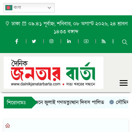
বাংলা
ঢাকা
০৯:৪১ পূর্বাহ্ন, শনিবার, ০৮ অগাস্ট ২০২৬, ২৪ শ্রাবণ
১৪৩৩ বঙ্গাব্দ
লপুরে নানা আয়োজনে জুলাই গণঅভ্যুত্থান দিবস পালিত
সৌমিক হাসা
শিরোনামঃ