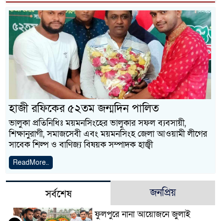
হাজী রফিকের ৫২তম জন্মদিন পালিত
ভালুকা প্রতিনিধিঃ ময়মনসিংহের ভালুকার সফল ব্যবসায়ী,
শিক্ষানুরাগী, সমাজসেবী এবং ময়মনসিংহ জেলা আওয়ামী লীগের
সাবেক শিল্প ও বাণিজ্য বিষয়ক সম্পাদক হাজ্বী
ReadMore..
জনপ্রিয়
সর্বশেষ
ফুলপুরে নানা আয়োজনে জুলাই