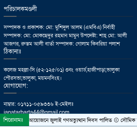
পরিচালকমণ্ডলী
ভালুকায় এমপি ফখর উদ্দিন আহমেদ
৬
বাচ্চুর বরাদ্দে এইচবিবি রাস্তার কাজের
উদ্বোধন
সম্পাদক ও প্রকাশক: মো: মুশিদুল আলম (এমবিএ) নির্বাহী
সম্পাদক: মো: মোকছেদুর রহমান মামুন উপদেষ্টা: শাহ্ মো: আলী
মাথায় হেলমেট, তবু কতটা নিরাপদ
আজগর, রুস্তম আলী বার্তা সম্পাদক: গোলাম কিবরিয়া পলাশ
৭
সহযাত্রী?
ঠিকানাঃ
প্রধানমন্ত্রীর কার্যালয়ের ক্যাবল চুরি
কলেজ মহল্লা-সি (৫২-১২৫/০১) ৩নং ওয়ার্ড,হাজীপাড়া,ভালুকা
৮
ইস্যুতে প্রকাশিত সংবাদের প্রতিবাদ,
পৌরসভা,ভালুকা, ময়মনসিংহ।
অভিযোগ অস্বীকার করলেন প্রকৌশলী
যোগাযোগ:
ফজলে রাব্বী
নাম্বার: ০১৭১১-০৫৯৩৩৬ ই-মেইলঃ
পাবনায় বিদ্যুৎস্পৃষ্ট হয়ে যুব‌কের
janatarbarta44@gmail.com
৯
মর্মান্তিক মৃত্যু
শিরোনামঃ
ুলপুরে নানা আয়োজনে জুলাই গণঅভ্যুত্থান দিবস পালিত
সৌমিক হাসা
ময়মনসিংহে কৃতি শিক্ষার্থীদের মাঝে