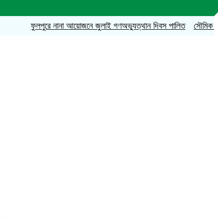
ফুলপুরে নানা আয়োজনে জুলাই গণঅভ্যুত্থান দিবস পালিত
সৌমিক হাসান সোহা