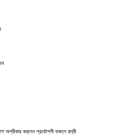
ন
োধন
অভিযোগ অস্বীকার করলেন প্রকৌশলী ফজলে রাব্বী