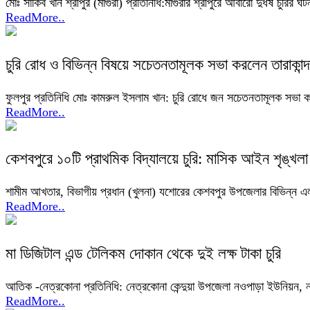
মোঃ সাকিব খান শ্রীপুর (মাগুরা) প্রতিনিধি:মাগুরার শ্রীপুরে আবারো দুর্ধর্ষ চ
ReadMore..
চুরি রোধ ও বিভিন্ন বিষয়ে সচেতনতামূলক সভা করলেন তারাকান্
ফুলপুর প্রতিনিধি মোঃ কামরুল ইসলাম খান: চুরি রোধে জন সচেতনতামূলক সভা
ReadMore..
কেশবপুরে ১০টি প্রাথমিক বিদ্যালয়ে চুরি: মাসিক আইন শৃঙ্খ
শামীম আখতার, বিভাগীয় প্রধান (খুলনা) যশোরের কেশবপুর উপজেলার বিভিন্ন এল
ReadMore..
মা ডিজিটাল এন্ড টেলিকম দোকান থেকে দুই লক্ষ টাকা চুরি
আতিক -নেত্রকোনা প্রতিনিধি: নেত্রকোনা কেন্দুয়া উপজেলা নওপাড়া ইউনিয়ন,
ReadMore..