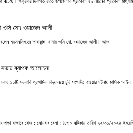
ুরির ঘটনা ঘটেছে। শুক্রবার দিবাগত রাতে উপজেলার শ্রীকোল ইউনিয়নের শ্রীকোল মাধ্যম
দা ওসি মোঃ ওয়াজেদ আলী
 করলেন ময়মনসিংহের তারাকান্দা থানার ওসি মো. ওয়াজেদ আলী। আজ
লা সভায় ব্যাপক আলোচনা
াকায় ১০টি সরকারি প্রাথমিক বিদ্যালয়ে চুরি সংগঠিত হওয়ার ঘটনায় মাসিক আইন
 নওপাড়া বাজারে রোজ : সোমবার বেলা : ৪.৩০ ঘটিকায় তারিখ ২২/০১/২০২৪ ইংরে