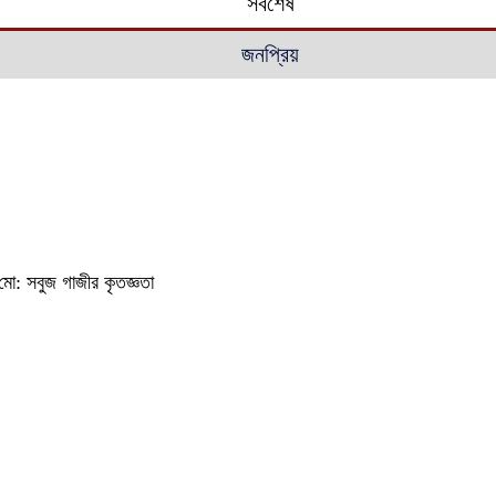
সর্বশেষ
জনপ্রিয়
ি মো: সবুজ গাজীর কৃতজ্ঞতা