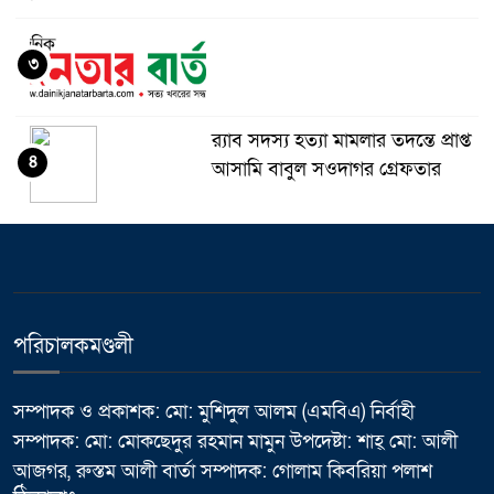
৩
র‌্যাব সদস্য হত্যা মামলার তদন্তে প্রাপ্ত
৪
আসামি বাবুল সওদাগর গ্রেফতার
মধুপুরে চাঁদের হাঁসি রেস্টুরেন্ট নিয়ে
৫
ষড়যন্ত্র ও অপপ্রচারের বিরুদ্ধে সংবাদ
সম্মেলন
পরিচালকমণ্ডলী
ভালুকায় এমপি ফখর উদ্দিন আহমেদ
৬
বাচ্চুর বরাদ্দে এইচবিবি রাস্তার কাজের
উদ্বোধন
সম্পাদক ও প্রকাশক: মো: মুশিদুল আলম (এমবিএ) নির্বাহী
সম্পাদক: মো: মোকছেদুর রহমান মামুন উপদেষ্টা: শাহ্ মো: আলী
মাথায় হেলমেট, তবু কতটা নিরাপদ
আজগর, রুস্তম আলী বার্তা সম্পাদক: গোলাম কিবরিয়া পলাশ
৭
সহযাত্রী?