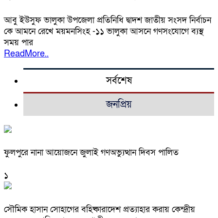
আবু ইউসুফ ভালুকা উপজেলা প্রতিনিধি দ্বাদশ জাতীয় সংসদ নির্বাচন
কে আমনে রেখে ময়মনসিংহ -১১ ভালুকা আসনে গণসংযোগে ব্যস্থ
সময় পার
ReadMore..
সর্বশেষ
জনপ্রিয়
ফুলপুরে নানা আয়োজনে জুলাই গণঅভ্যুত্থান দিবস পালিত
১
সৌমিক হাসান সোহাগের বহিষ্কারাদেশ প্রত্যাহার করায় কেন্দ্রীয়