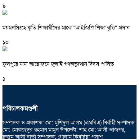
৯
ময়মনসিংহে কৃতি শিক্ষার্থীদের মাঝে “আইজিপি শিক্ষা বৃত্তি” প্রদান
১০
ফুলপুরে নানা আয়োজনে জুলাই গণঅভ্যুত্থান দিবস পালিত
১
পরিচালকমণ্ডলী
সম্পাদক ও প্রকাশক: মো: মুশিদুল আলম (এমবিএ) নির্বাহী সম্পাদক:
মো: মোকছেদুর রহমান মামুন উপদেষ্টা: শাহ্ মো: আলী আজগর,
রুস্তম আলী বার্তা সম্পাদক: গোলাম কিবরিয়া পলাশ