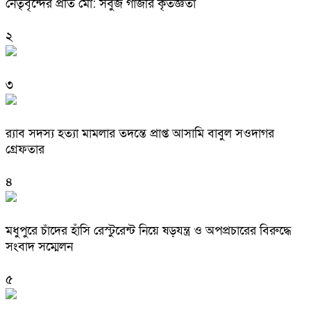
নেতৃবৃন্দের প্রতি মো: সবুজ গাজীর কৃতজ্ঞতা
২
৩
র‌্যাব সদস্য হত্যা মামলার তদন্তে প্রাপ্ত আসামি বাবুল সওদাগর
গ্রেফতার
৪
মধুপুরে চাঁদের হাঁসি রেস্টুরেন্ট নিয়ে ষড়যন্ত্র ও অপপ্রচারের বিরুদ্ধে
সংবাদ সম্মেলন
৫