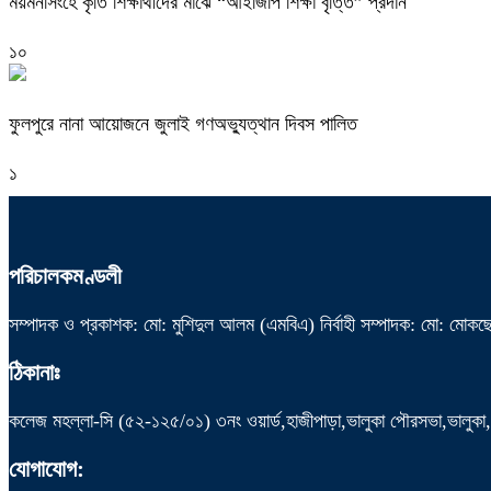
ময়মনসিংহে কৃতি শিক্ষার্থীদের মাঝে “আইজিপি শিক্ষা বৃত্তি” প্রদান
১০
ফুলপুরে নানা আয়োজনে জুলাই গণঅভ্যুত্থান দিবস পালিত
১
পরিচালকমণ্ডলী
সম্পাদক ও প্রকাশক: মো: মুশিদুল আলম (এমবিএ) নির্বাহী সম্পাদক: মো: মোকছে
ঠিকানাঃ
কলেজ মহল্লা-সি (৫২-১২৫/০১) ৩নং ওয়ার্ড,হাজীপাড়া,ভালুকা পৌরসভা,ভালুক
যোগাযোগ: