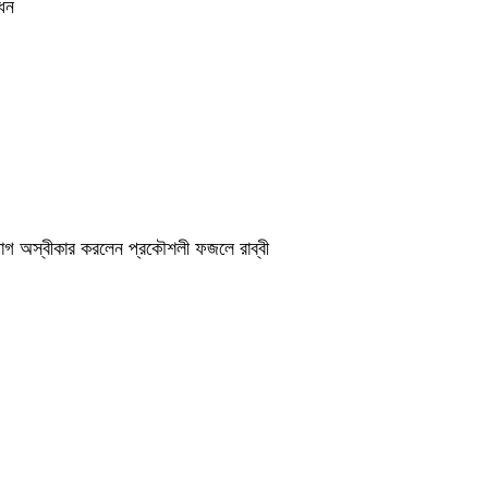
োধন
অভিযোগ অস্বীকার করলেন প্রকৌশলী ফজলে রাব্বী