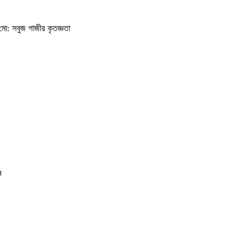
ি মো: সবুজ গাজীর কৃতজ্ঞতা
ন